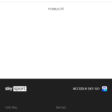
PUBBLICITÀ
ACCEDI A SKY GO
I siti Sky:
Servizi: