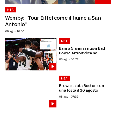
NBA
Wemby: "Tour Eiffel come il fiume a San
Antonio"
08 ago - 10:03
NBA
Bam e Giannis i nuovi Bad
Boys? Detroit dice no
08 ago - 08:22
NBA
Brown saluta Boston con
una festa il 30 agosto
08 ago - 07:39