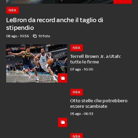
NBA
LeBron da record anche il taglio di
stipendio
08 ago - 10:56
10 foto
NBA
Terrell Brown Jr. a Utah:
tutte le firme
07 ago - 10:00
NBA
Otto stelle che potrebbero
essere scambiate
05 ago - 06:53
NBA