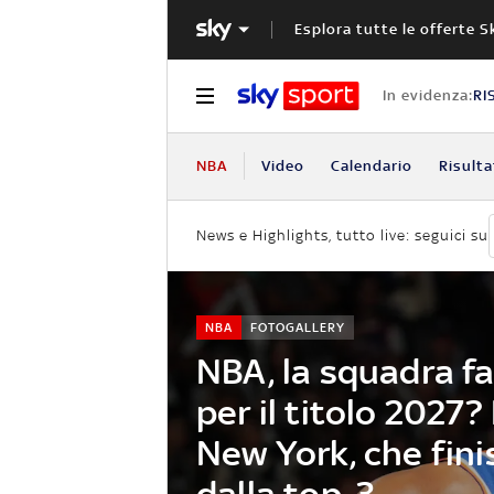
Esplora tutte le offerte S
In evidenza:
RI
NBA
Video
Calendario
Risulta
News e Highlights, tutto live: seguici su
NBA
FOTOGALLERY
NBA, la squadra fa
per il titolo 2027?
New York, che fini
dalla top-3