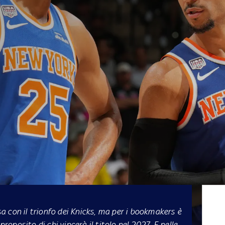
 con il trionfo dei Knicks, ma per i bookmakers è
proposito di chi vincerà il titolo nel 2027. E nelle