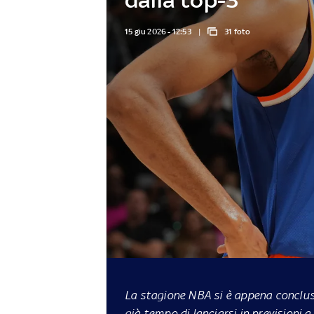
15 giu 2026 - 12:53
31 foto
La stagione NBA si è appena conclusa
già tempo di lanciarsi in previsioni a 