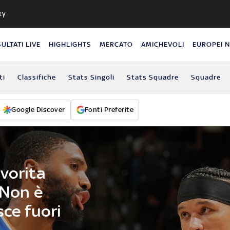
ky
SULTATI LIVE
HIGHLIGHTS
MERCATO
AMICHEVOLI
EUROPEI 
ti
Classifiche
Stats Singoli
Stats Squadre
Squadre
Google Discover
Fonti Preferite
vorita
 Non è
sce fuori