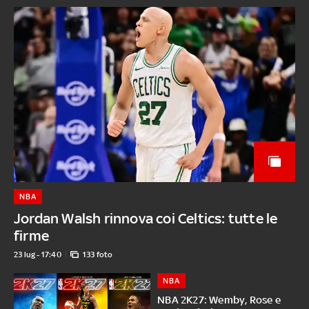
NBA
Jordan Walsh rinnova coi Celtics: tutte le
firme
23 lug - 17:40
133 foto
NBA
NBA 2K27: Wemby, Rose e