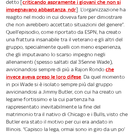
detto [
criticando aspramente i giovani che non si
impegnavano abbastanza, ndr
]. L’organizzazione ha
reagito nel modo in cui doveva fare per dimostrare
che non avrebbero accettato situazioni del genere”.
Quell’episodio, come riportato da ESPN, ha creato
una frattura insanabile tra il veterano e gli altri del
gruppo, specialmente quelli con meno esperienza,
che gli imputavano lo scarso impegno negli
allenamenti (spesso saltati dal 35enne Wade),
avvicinandosi sempre di più a Rajon Rondo
che
invece aveva preso le loro difese
. Da quel momento
in poi Wade si è isolato sempre più dal gruppo
avvicinandosi a Jimmy Butler, con cui ha creato un
legame fortissimo e la cui partenza ha
rappresentato inevitabilmente la fine del
matrimonio tra il nativo di Chicago e i Bulls, visto che
Butler era stato il motivo per cui era andato in
Illinois. “Capisco la lega, ormai sono in giro da un po’