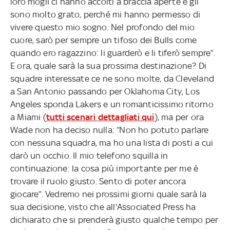
loro mogli ci hanno accolti a braccia aperte e gli
sono molto grato, perché mi hanno permesso di
vivere questo mio sogno. Nel profondo del mio
cuore, sarò per sempre un tifoso dei Bulls come
quando ero ragazzino: li guarderò e li tiferò sempre”.
E ora, quale sarà la sua prossima destinazione? Di
squadre interessate ce ne sono molte, da Cleveland
a San Antonio passando per Oklahoma City, Los
Angeles sponda Lakers e un romanticissimo ritorno
a Miami (
tutti scenari dettagliati qui
), ma per ora
Wade non ha deciso nulla: “Non ho potuto parlare
con nessuna squadra, ma ho una lista di posti a cui
darò un occhio. Il mio telefono squilla in
continuazione: la cosa più importante per me è
trovare il ruolo giusto. Sento di poter ancora
giocare”. Vedremo nei prossimi giorni quale sarà la
sua decisione, visto che all'Associated Press ha
dichiarato che si prenderà giusto qualche tempo per