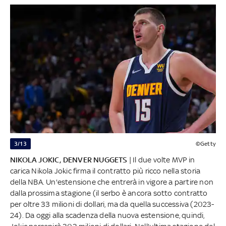
3/13
©Getty
NIKOLA JOKIC, DENVER NUGGETS
| Il due volte MVP in
carica Nikola Jokic firma il contratto più ricco nella storia
della NBA. Un'estensione che entrerà in vigore a partire non
dalla prossima stagione (il serbo è ancora sotto contratto
per oltre 33 milioni di dollari, ma da quella successiva (2023-
24). Da oggi alla scadenza della nuova estensione, quindi,