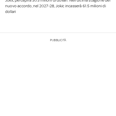
Jokic percepirà 303 milioni di dollari. Nell'ultima stagione del
nuovo accordo, nel 2027-28, Jokic incasserà 61.5 milioni di
dollari
PUBBLICITÀ