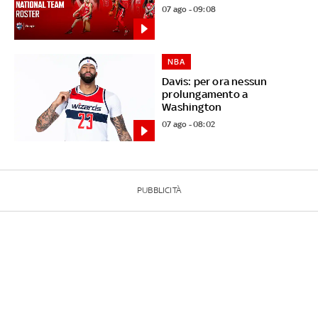
07 ago - 09:08
NBA
Davis: per ora nessun
prolungamento a
Washington
07 ago - 08:02
PUBBLICITÀ