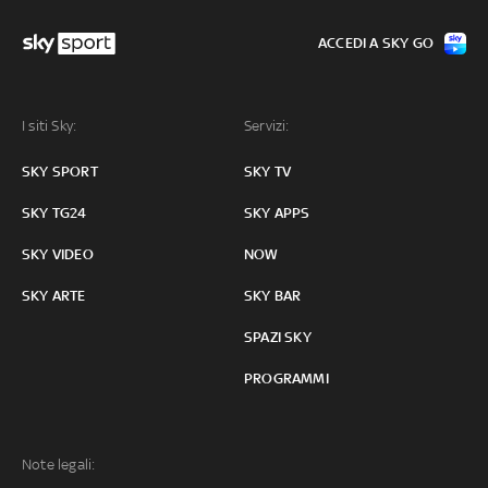
ACCEDI A SKY GO
I siti Sky:
Servizi:
SKY SPORT
SKY TV
SKY TG24
SKY APPS
SKY VIDEO
NOW
SKY ARTE
SKY BAR
SPAZI SKY
PROGRAMMI
Note legali: