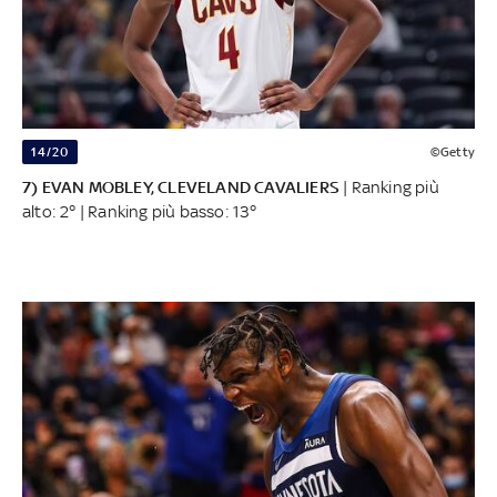
14/20
©Getty
7) EVAN MOBLEY, CLEVELAND CAVALIERS
| Ranking più
alto: 2° | Ranking più basso: 13°