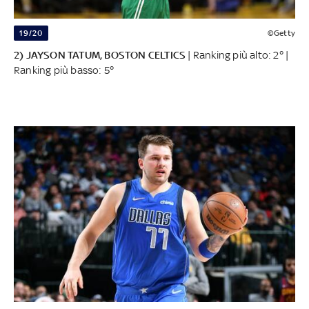
19/20
©Getty
2) JAYSON TATUM, BOSTON CELTICS
| Ranking più alto: 2° |
Ranking più basso: 5°