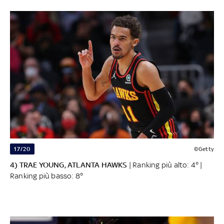
17/20
©Getty
4) TRAE YOUNG, ATLANTA HAWKS
| Ranking più alto: 4° |
Ranking più basso: 8°