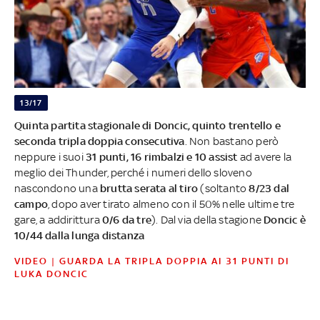
13/17
Quinta partita stagionale di Doncic, quinto trentello e
seconda tripla doppia consecutiva
. Non bastano però
neppure i suoi
31 punti, 16 rimbalzi e 10 assist
ad avere la
meglio dei Thunder, perché i numeri dello sloveno
nascondono una
brutta serata al tiro
(soltanto
8/23 dal
campo
, dopo aver tirato almeno con il 50% nelle ultime tre
gare, a addirittura
0/6 da tre
). Dal via della stagione
Doncic è
10/44 dalla lunga distanza
VIDEO | GUARDA LA TRIPLA DOPPIA AI 31 PUNTI DI
LUKA DONCIC