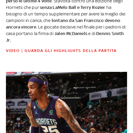
perso le ultime 4 volte
. Stavolta contro una edizione degli
Hornets che pur
senza LaMelo Ball e Terry Rozier
ha
bisogno di un tempo supplementare per avere la meglio dei
campioni in carica, che
lontano da San Francisco devono
ancora vincere
. Le giocate decisive nel finale per i padroni di
casa portano la firma di
Jalen McDaniels
e di
Dennis Smith
Jr.
VIDEO | GUARDA GLI HIGHLIGHTS DELLA PARTITA