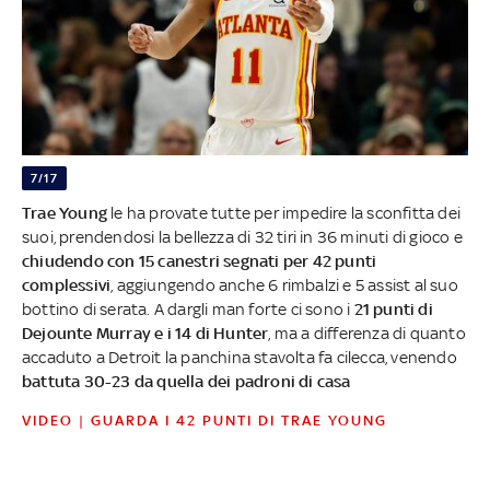
7/17
Trae Young
le ha provate tutte per impedire la sconfitta dei
suoi, prendendosi la bellezza di 32 tiri in 36 minuti di gioco e
chiudendo con 15 canestri segnati per 42 punti
complessivi
, aggiungendo anche 6 rimbalzi e 5 assist al suo
bottino di serata. A dargli man forte ci sono i
21 punti di
Dejounte Murray e i 14 di Hunter
, ma a differenza di quanto
accaduto a Detroit la panchina stavolta fa cilecca, venendo
battuta 30-23 da quella dei padroni di casa
VIDEO | GUARDA I 42 PUNTI DI TRAE YOUNG