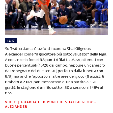
12/17
Su Twitter Jamal Crawford incorona
Shai Gilgeous-
Alexander
come
"il giocatore più sottovalutato" della lega
.
A convincerlo forse i
38 punti rifilati
ai Mavs, ottenuti con
buone percentuali (1
5/28 dal campo
, neppure un canestro
da tre segnato dei due tentati,
perfetto dalla lunetta con
8/8
), ma anche l'apporto in altre aree del gioco (
9 assist, 6
rimbalzi e 2 recuperi
raccontano di una partita a 360
gradi).
In stagione è un filo sotto i 30 a sera con il 48% al
tiro
VIDEO | GUARDA I 38 PUNTI DI SHAI GILGEOUS-
ALEXANDER