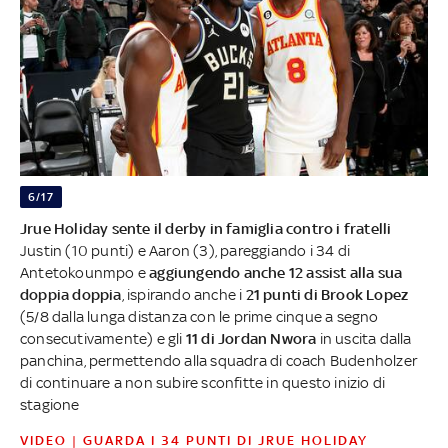
6/17
Jrue Holiday sente il derby in famiglia contro i fratelli
Justin (10 punti) e Aaron (3), pareggiando i 34 di
Antetokounmpo e
aggiungendo anche 12 assist alla sua
doppia doppia
, ispirando anche i
21 punti di Brook Lopez
(5/8 dalla lunga distanza con le prime cinque a segno
consecutivamente) e gli
11 di Jordan Nwora
in uscita dalla
panchina, permettendo alla squadra di coach Budenholzer
di continuare a non subire sconfitte in questo inizio di
stagione
VIDEO | GUARDA I 34 PUNTI DI JRUE HOLIDAY