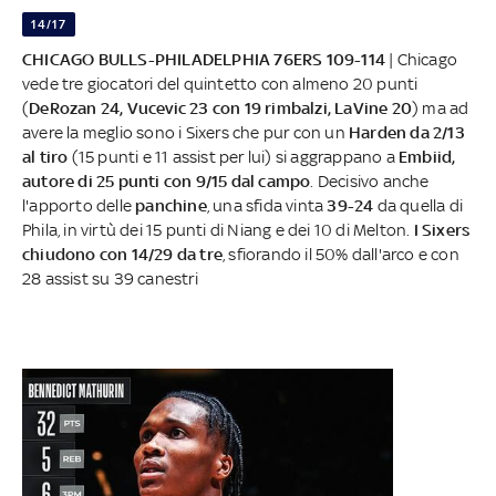
14/17
CHICAGO BULLS-PHILADELPHIA 76ERS 109-114
| Chicago
vede tre giocatori del quintetto con almeno 20 punti
(
DeRozan 24, Vucevic 23 con 19 rimbalzi, LaVine 20
) ma ad
avere la meglio sono i Sixers che pur con un
Harden da 2/13
al tiro
(15 punti e 11 assist per lui) si aggrappano a
Embiid,
autore di 25 punti con 9/15 dal campo
. Decisivo anche
l'apporto delle
panchine
, una sfida vinta
39-24
da quella di
Phila, in virtù dei 15 punti di Niang e dei 10 di Melton.
I Sixers
chiudono con 14/29 da tre
, sfiorando il 50% dall'arco e con
28 assist su 39 canestri