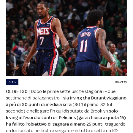
2/16
©Getty
OLTRE I 30
| Dopo le prime sette uscite stagionali - due
settimane di pallacanestro -
sia Irving che Durant viaggiano
a più di 30 punti di media a sera
(30.1 il primo, 32.6 il
secondo) e nelle gare fin qui disputate da Brooklyn
solo
Irving all'esordio contro i Pelicans (gara chiusa a quota 15)
ha fallito l'obiettivo di segnare almeno 25 punti
, traguardo
da lui toccato nelle altre sei gare e in tutte e sette da KD