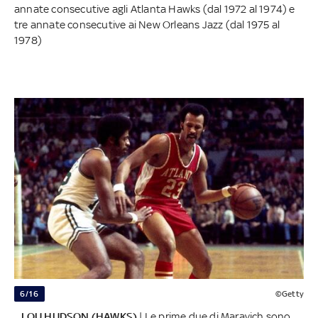
annate consecutive agli Atlanta Hawks (dal 1972 al 1974) e
tre annate consecutive ai New Orleans Jazz (dal 1975 al
1978)
6/16
©Getty
...LOU HUDSON (HAWKS)
| Le prime due di Maravich sono