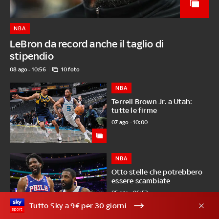
NBA
LeBron da record anche il taglio di
stipendio
08 ago - 10:56
10 foto
NBA
Terrell Brown Jr. a Utah:
tutte le firme
07 ago - 10:00
NBA
Otto stelle che potrebbero
essere scambiate
05 ago - 06:53
Tutto Sky a 9€ per 30 giorni