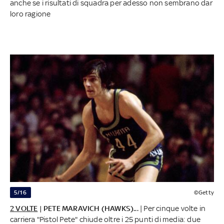
anche se i risultati di squadra per adesso non sembrano dar
loro ragione
5/16
©Getty
2 VOLTE
| PETE MARAVICH (HAWKS)...
| Per cinque volte in
carriera "Pistol Pete" chiude oltre i 25 punti di media: due