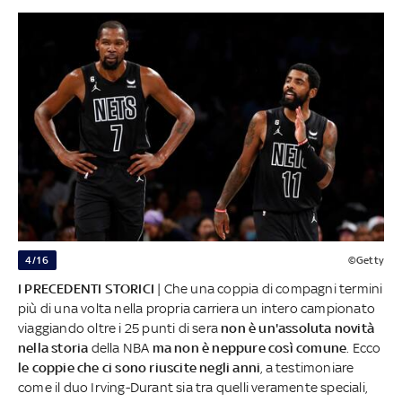
4/16
©Getty
I PRECEDENTI STORICI
| Che una coppia di compagni termini
più di una volta nella propria carriera un intero campionato
viaggiando oltre i 25 punti di sera
non è un'assoluta novità
nella storia
della NBA
ma non è neppure così comune
. Ecco
le coppie che ci sono riuscite negli anni
, a testimoniare
come il duo Irving-Durant sia tra quelli veramente speciali,