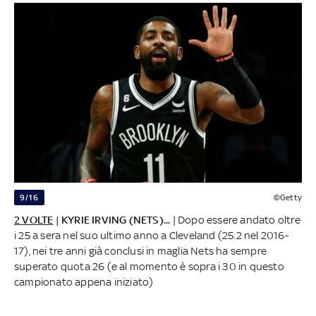
9/16
©Getty
2 VOLTE
| KYRIE IRVING (NETS)...
| Dopo essere andato oltre
i 25 a sera nel suo ultimo anno a Cleveland (25.2 nel 2016-
17), nei tre anni già conclusi in maglia Nets ha sempre
superato quota 26 (e al momento è sopra i 30 in questo
campionato appena iniziato)