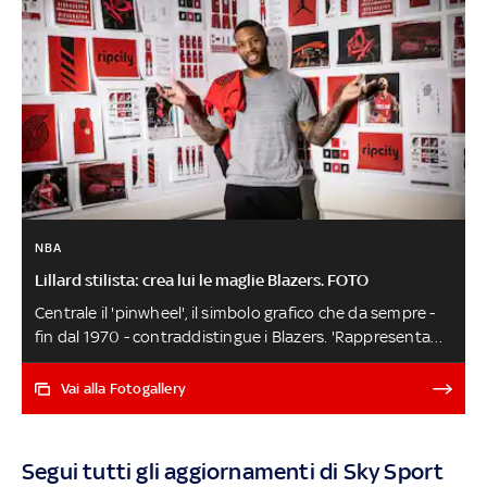
NBA
Lillard stilista: crea lui le maglie Blazers. FOTO
Centrale il 'pinwheel', il simbolo grafico che da sempre -
fin dal 1970 - contraddistingue i Blazers. 'Rappresenta
due concetti importanti: lavoro di squadra e unità',
spiega Lillard, che delle nuove 'Statement Edition' per la
Vai alla Fotogallery
stagione 2022-23 è stato l'art director
Segui tutti gli aggiornamenti di Sky Sport