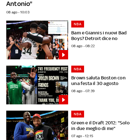
Antonio"
08 ago - 10:03
NBA
Bam e Giannis i nuovi Bad
Boys? Detroit dice no
08 ago - 08:22
NBA
Brown saluta Boston con
una festa il 30 agosto
08 ago - 07:39
NBA
Green e il Draft 2012: "Solo
in due meglio di me"
07 ago - 12:15