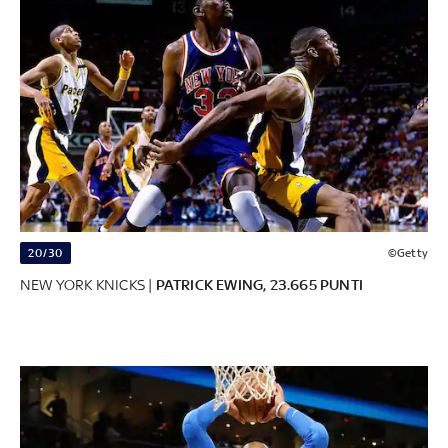
20/30
©Getty
NEW YORK KNICKS |
PATRICK EWING, 23.665 PUNTI