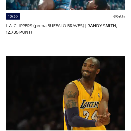
13/30
©Getty
L.A. CLIPPERS (prima BUFFALO BRAVES) |
RANDY SMITH,
12.735 PUNTI