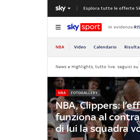
Esplora tutte le offerte S
In evidenza:
RI
NBA
Video
Calendario
Risulta
News e Highlights, tutto live: seguici su
NBA
FOTOGALLERY
NBA, Clippers: l’ef
funziona al contra
di lui la squadra v