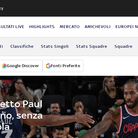
ky
SULTATI LIVE
HIGHLIGHTS
MERCATO
AMICHEVOLI
EUROPEI 
ti
Classifiche
Stats Singoli
Stats Squadre
Squadre
Google Discover
Fonti Preferite
fetto Paul
rio, senza
ola