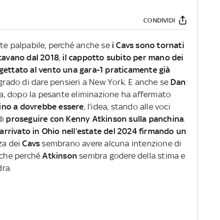
CONDIVIDI
nte palpabile, perché anche se
i Cavs sono tornati
avano dal 2018
,
il cappotto subito per mano dei
gettato al vento una gara-1 praticamente già
 grado di dare pensieri a New York. E anche se
Dan
gia, dopo la pesante eliminazione ha affermato
ino a dovrebbe essere
, l’idea, stando alle voci
di
proseguire con Kenny Atkinson sulla panchina
.
arrivato in Ohio nell’estate del 2024 firmando un
za dei
Cavs
sembrano avere alcuna intenzione di
Anche perché
Atkinson
sembra godere della stima e
dra.