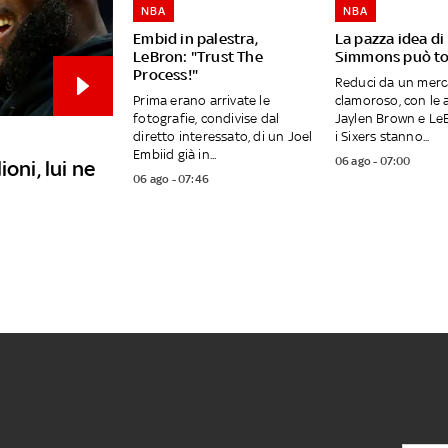
NBA
NBA
Embid in palestra,
La pazza idea di
LeBron: "Trust The
Simmons può to
Process!"
Reduci da un merc
Prima erano arrivate le
clamoroso, con le 
fotografie, condivise dal
Jaylen Brown e Le
diretto interessato, di un Joel
i Sixers stanno...
Embiid già in...
06 ago - 07:00
oni, lui ne
06 ago - 07:46