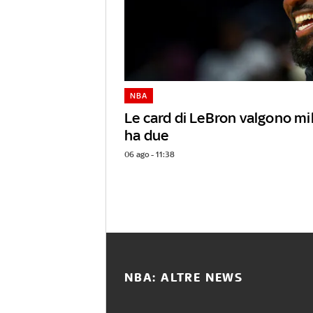
NBA
Le card di LeBron valgono mili
ha due
06 ago - 11:38
NBA: ALTRE NEWS