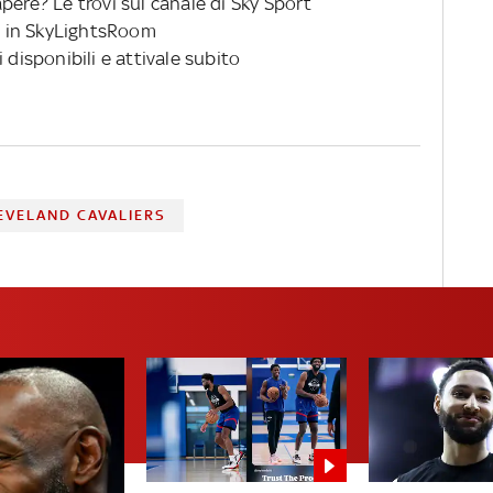
pere? Le trovi sul canale di Sky Sport
 in SkyLightsRoom
 disponibili e attivale subito
EVELAND CAVALIERS