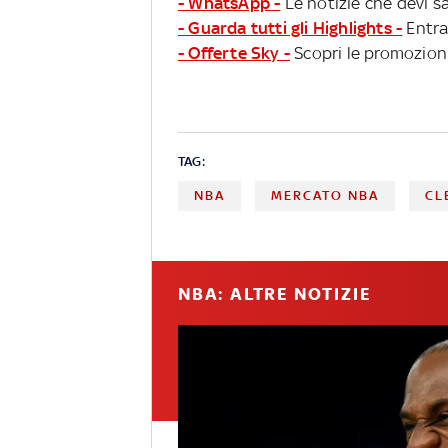
- WhatsApp -
Le notizie che devi sa
- Guarda tutti gli Highlights -
Entra
- Offerte Sky -
Scopri le promozioni
TAG:
NBA
MERCATO NBA
CL
NBA: ALTRE NOTIZIE