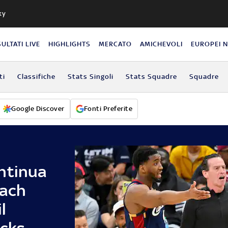
ky
SULTATI LIVE
HIGHLIGHTS
MERCATO
AMICHEVOLI
EUROPEI 
ti
Classifiche
Stats Singoli
Stats Squadre
Squadre
Google Discover
Fonti Preferite
ntinua
oach
l
icks