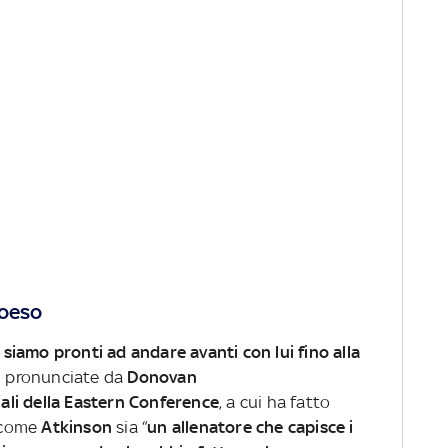
coeso
iamo pronti ad andare avanti con lui fino alla
ni pronunciate da
Donovan
inali della Eastern Conference
, a cui ha fatto
 come
Atkinson
sia “
un allenatore che capisce i