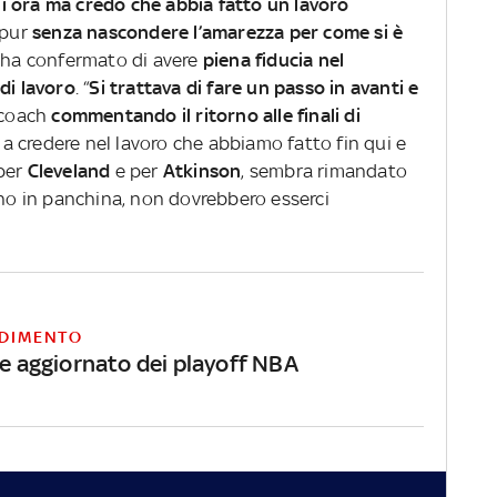
ili ora ma credo che abbia fatto un lavoro
 pur
senza nascondere l’amarezza per come si è
, ha confermato di avere
piena fiducia nel
di lavoro
. “
Si trattava di fare un passo in avanti e
l coach
commentando il ritorno alle finali di
a credere nel lavoro che abbiamo fatto fin qui e
 per
Cleveland
e per
Atkinson
, sembra rimandato
eno in panchina, non dovrebbero esserci
DIMENTO
ne aggiornato dei playoff NBA