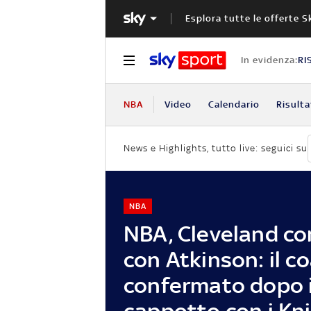
Esplora tutte le offerte S
In evidenza:
RI
NBA
Video
Calendario
Risulta
News e Highlights, tutto live: seguici su
NBA
NBA, Cleveland co
con Atkinson: il c
confermato dopo i
cappotto con i Kn