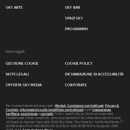
SKY ARTE
SKY BAR
SPAZI SKY
PROGRAMMI
Note legali:
GESTIONE COOKIE
COOKIE POLICY
NOTE LEGALI
DICHIARAZIONE DI ACCESSIBILITÀ
OFFERTA SKY MEDIA
CORPORATE
Per il consumatore clicca qui per i
Moduli, Condizioni contrattuali
,
Privacy &
Cookies
,
informazioni sulle modifiche contrattuali
o per
trasparenza
tariffaria
,
assistenza
e
contatti
. Tutti i marchi Sky e i diritti di proprietà
intellettuale in essi contenuti, sono di proprietà di Sky international AG e sono
utilizzati su licenza. Copyright 2026 Sky Italia - Sky Italia Srl Via Monte Penice, 7 -
20138 Milano P.IVA 04619241005. SkyTG24: ISSN 3035-1537 e SkySport: ISSN
3035-1545.
Segnalazione Abusi