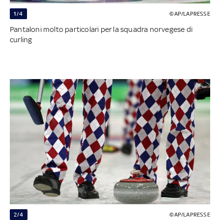
1/4
©AP/LAPRESSE
Pantaloni molto particolari per la squadra norvegese di
curling
2/4
©AP/LAPRESSE