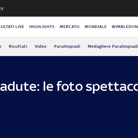
ky
SULTATI LIVE
HIGHLIGHTS
MERCATO
MONDIALE
WIMBLEDO
o
Risultati
Video
Paralimpiadi
Medagliere Paralimpiad
cadute: le foto spettaco