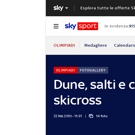
Esplora tutte le offerte S
In evidenza:
RI
OLIMPIADI
Medagliere
Calendari
OLIMPIADI
FOTOGALLERY
Dune, salti e 
skicross
22 feb 2010 - 11:31
14 foto