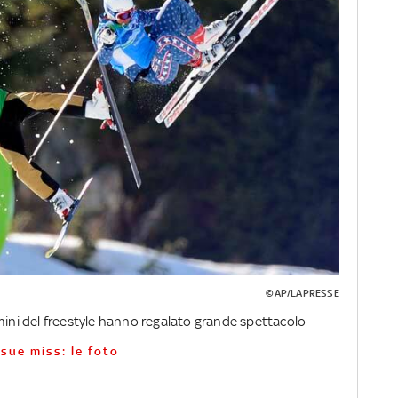
©AP/LAPRESSE
mini del freestyle hanno regalato grande spettacolo
 sue miss: le foto