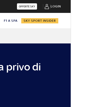
LOGIN
OFFERTE SKY
N
F1 A SPA
SKY SPORT INSIDER
i
a privo di