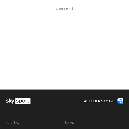
PUBBLICITÀ
ACCEDI A SKY GO
I siti Sky:
Servizi: