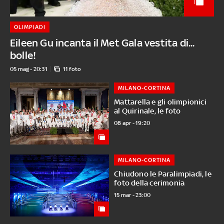
OLIMPIADI
Eileen Gu incanta il Met Gala vestita di...
bolle!
05 mag - 20:31
11 foto
MILANO-CORTINA
Mattarella e gli olimpionici
al Quirinale, le foto
08 apr - 19:20
MILANO-CORTINA
Chiudono le Paralimpiadi, le
foto della cerimonia
15 mar - 23:00