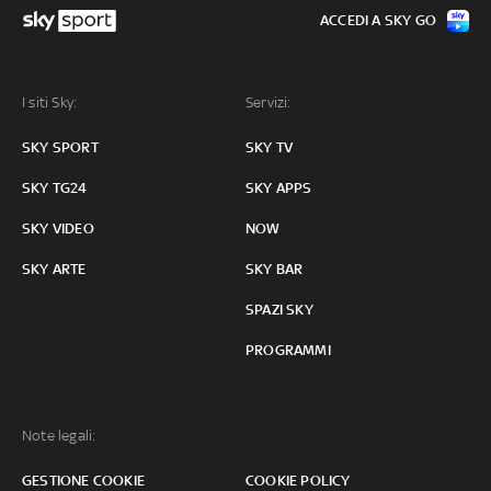
ACCEDI A SKY GO
I siti Sky:
Servizi:
SKY SPORT
SKY TV
SKY TG24
SKY APPS
SKY VIDEO
NOW
SKY ARTE
SKY BAR
SPAZI SKY
PROGRAMMI
Note legali:
GESTIONE COOKIE
COOKIE POLICY