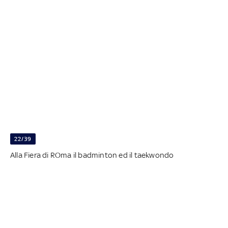
22/39
Alla Fiera di ROma il badminton ed il taekwondo