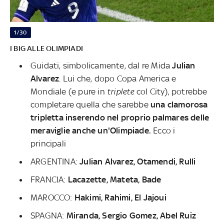
1/30
I BIG ALLE OLIMPIADI
Guidati, simbolicamente, dal re Mida
Julian
Alvarez
. Lui che, dopo Copa America e
Mondiale (e pure in
triplete
col City), potrebbe
completare quella che sarebbe
una clamorosa
tripletta inserendo nel proprio palmares delle
meraviglie anche un'Olimpiade.
Ecco i
principali
ARGENTINA:
Julian Alvarez, Otamendi, Rulli
FRANCIA:
Lacazette, Mateta, Bade
MAROCCO:
Hakimi, Rahimi, El Jajoui
SPAGNA:
Miranda, Sergio Gomez, Abel Ruiz