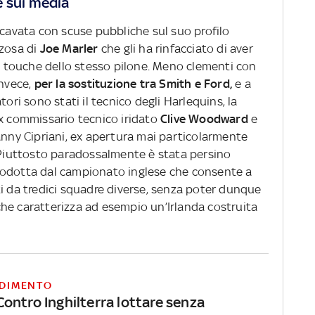
e sui media
 cavata con scuse pubbliche sul suo profilo
rzosa di
Joe Marler
che gli ha rinfacciato di aver
in touche dello stesso pilone. Meno clementi con
invece,
per la sostituzione tra Smith e Ford,
e a
tori sono stati il tecnico degli Harlequins, la
’ex commissario tecnico iridato
Clive Woodward
e
anny Cipriani, ex apertura mai particolarmente
Piuttosto paradossalmente è stata persino
rodotta dal campionato inglese che consente a
ti da tredici squadre diverse, senza poter dunque
he caratterizza ad esempio un’Irlanda costruita
DIMENTO
ontro Inghilterra lottare senza