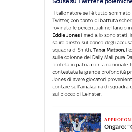
Scuse su Twitter e polemich
Il tallonatore se l’è tutto sommato
Twitter, con tanto di battuta sche
rovinato le percentuali nel lancio 
Eddie Jones
i media lo sono stati, 
salire presto sul banco degli accusa
squadra di Smith,
Tabai Matson
, l
sulle colonne del Daily Mail pure D
profeta in patria con la nazionale.
contestata la grande profondità p
Jones di avere giocatori provenien
contare sull’amalgama di squadra c
sul blocco di Leinster.
APPROFON
Ongaro: "C