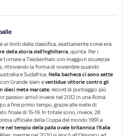
palle
 ai limiti della classifica, esattamente come era
re della storia dell’Inghilterra
, quinta. Per i
 e tornare a Twickenham con maggiori sicurezze
les, ritrovando la forma di novembre quando
Australia e Sudafrica.
Nella bacheca ci sono sette
e con Grande slam e
ventidue vittorie contro gli
on dieci mete marcate
, record di punteggio più
lior passivo arrivò invece nel 2012 in una Roma
gio a fine primo tempo, grazie alle mete di
to finale di 15-19. In totale sono, invece, 28
la prima ufficiale della Coppa del mondo 1991 a
nel tempio della palla ovale britannica l’Italia
lan, mentre nel 2020 si giocò all’Olimpico ad