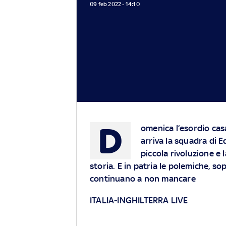
09 feb 2022 - 14:10
D
omenica l’esordio casa
arriva la squadra di E
piccola rivoluzione e l
storia. E in patria le polemiche, s
continuano a non mancare
ITALIA-INGHILTERRA LIVE