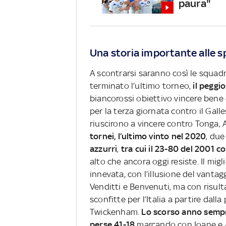
paura"
Una storia importante alle s
A scontrarsi saranno così le squadre
terminato l’ultimo torneo,
il peggio
biancorossi obiettivo vincere bene
per la terza giornata contro il Gal
riuscirono a vincere contro Tonga, 
tornei, l’ultimo vinto nel 2020
, du
azzurri
,
tra cui il 23-80 del 2001 c
alto che ancora oggi resiste. Il mig
innevata, con l’illusione del vantag
Venditti e Benvenuti, ma con risulta
sconfitte per l’Italia a partire dal
Twickenham.
Lo scorso anno sempre 
perse 41-18
marcando con Ioane e Al