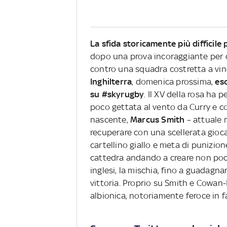
La sfida storicamente più difficile pe
dopo una prova incoraggiante per cer
contro una squadra costretta a vin
Inghilterra
, domenica prossima,
eso
su #skyrugby
. Il XV della rosa ha 
poco gettata al vento da Curry e c
nascente,
Marcus Smith
– attuale m
recuperare con una scellerata gioc
cartellino giallo e meta di punizione
cattedra andando a creare non poche
inglesi, la mischia, fino a guadagnar
vittoria.
Proprio su Smith e Cowan-D
albionica, notoriamente feroce in fa