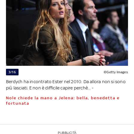
3/16
©Getty Images
Berdych ha incontrato Ester nel 2010. Da allora non si sono
più lasciati. E non è difficile capire perchè... -
Nole chiede la mano a Jelena: bella, benedetta e
fortunata
PUBBLICITÀ