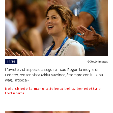
14/16
©Getty Images
L'avrete vista spesso a seguire il suo Roger: la moglie di
Federer, l'ex tennista Mirka Vavrinec, è sempre con lui. Una
wag... atipica -
Nole chiede la mano a Jelena: bella, benedetta e
fortunata