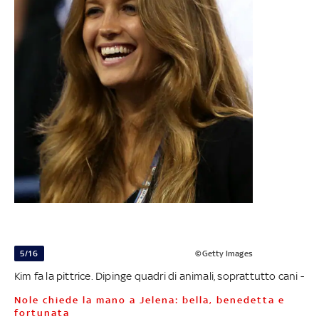
5/16
©Getty Images
Kim fa la pittrice. Dipinge quadri di animali, soprattutto cani -
Nole chiede la mano a Jelena: bella, benedetta e
fortunata