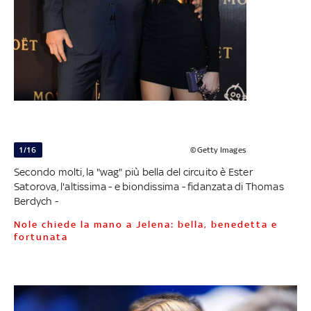
1/16
©Getty Images
Secondo molti, la "wag" più bella del circuito è Ester
Satorova, l'altissima - e biondissima - fidanzata di Thomas
Berdych -
Nole chiede la mano a Jelena: bella, benedetta e
fortunata