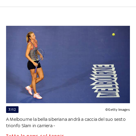
7/12
©Getty Images
A Melbourne la bella siberiana andrà a caccia del suo sesto
trionfo Slam in carriera -
Tutte le news sul tennis