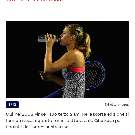
8/12
©Getty Images
Qui, nel 2008, vinse il suo terzo Slam. Nella scorsa edizione si
fermò invece al quarto turno, battuta dalla Cibulkova poi
finalista del torneo australiano -