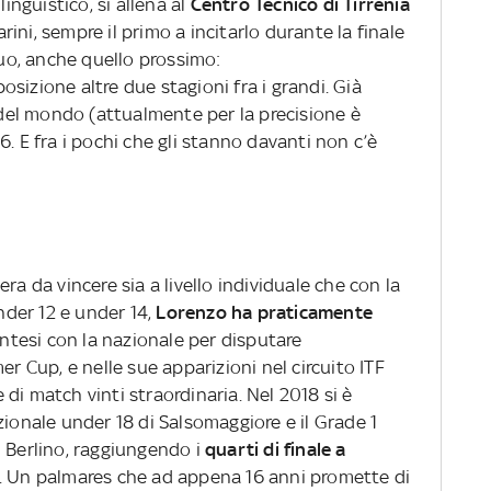
linguistico, si allena al
Centro Tecnico di Tirrenia
ini, sempre il primo a incitarlo durante la finale
suo, anche quello prossimo:
sizione altre due stagioni fra i grandi. Già
s del mondo (attualmente per la precisione è
. E fra i pochi che gli stanno davanti non c’è
ra da vincere sia a livello individuale che con la
under 12 e under 14,
Lorenzo ha praticamente
entesi con la nazionale per disputare
Cup, e nelle sue apparizioni nel circuito ITF
di match vinti straordinaria. Nel 2018 si è
zionale under 18 di Salsomaggiore e il Grade 1
i Berlino, raggiungendo i
quarti di finale a
n. Un palmares che ad appena 16 anni promette di