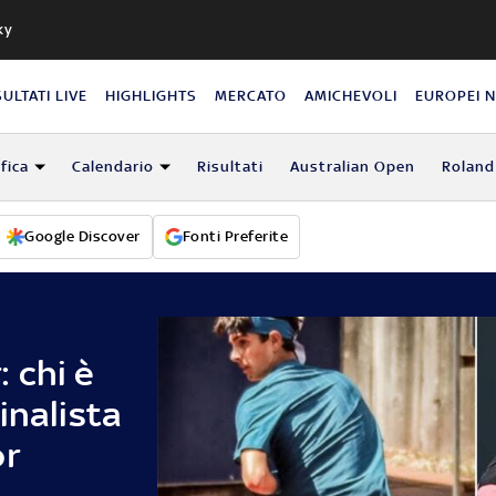
ky
SULTATI LIVE
HIGHLIGHTS
MERCATO
AMICHEVOLI
EUROPEI 
fica
Calendario
Risultati
Australian Open
Roland
Google Discover
Fonti Preferite
 chi è
inalista
or