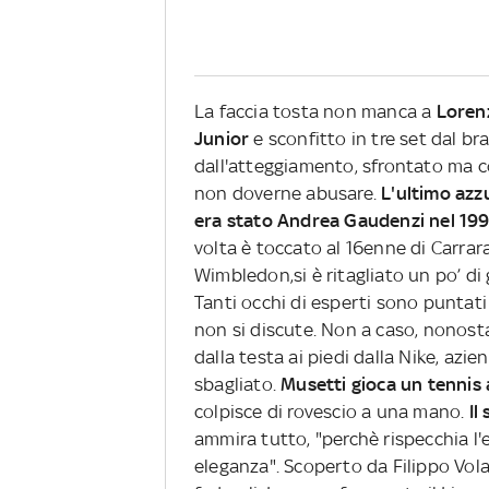
La faccia tosta non manca a
Loren
Junior
e sconfitto in tre set dal br
dall'atteggiamento, sfrontato ma con
non doverne abusare.
L'ultimo azzu
era stato Andrea Gaudenzi nel 19
volta è toccato al 16enne di Carrara
Wimbledon,si è ritagliato un po’ d
Tanti occhi di esperti sono puntati s
non si discute. Non a caso, nonost
dalla testa ai piedi dalla Nike, azi
sbagliato.
Musetti gioca un tennis
colpisce di rovescio a una mano.
Il
ammira tutto, "perchè rispecchia l'
eleganza". Scoperto da Filippo Vol