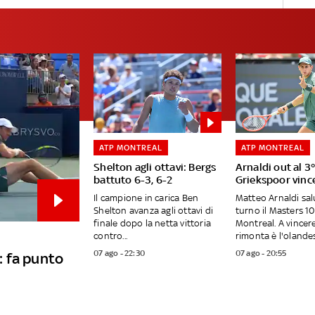
ATP MONTREAL
ATP MONTREAL
Shelton agli ottavi: Bergs
Arnaldi out al 3
battuto 6-3, 6-2
Griekspoor vince
Il campione in carica Ben
Matteo Arnaldi sal
Shelton avanza agli ottavi di
turno il Masters 1
finale dopo la netta vittoria
Montreal. A vincere
contro...
rimonta è l'olandes
07 ago - 22:30
07 ago - 20:55
: fa punto