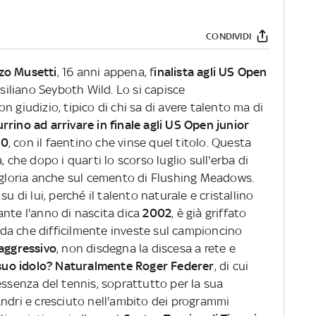
CONDIVIDI
zo Musetti
, 16 anni appena, f
inalista agli US Open
asiliano Seyboth Wild. Lo si capisce
 giudizio, tipico di chi sa di avere talento ma di
rrino ad arrivare in finale agli US Open junior
90
, con il faentino che vinse quel titolo. Questa
, che dopo i quarti lo scorso luglio sull'erba di
i gloria anche sul cemento di Flushing Meadows.
u di lui, perché il talento naturale e cristallino
ante l'anno di nascita dica
2002
, è già griffato
enda che difficilmente investe sul campioncino
 aggressivo
, non disdegna la discesa a rete e
 suo idolo? Naturalmente Roger Federer
, di cui
essenza del tennis, soprattutto per la sua
andri e cresciuto nell'ambito dei programmi