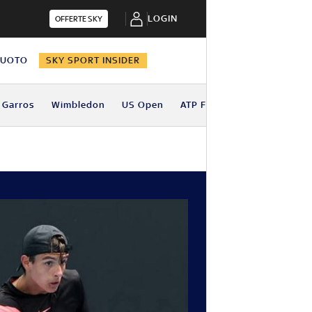
LOGIN
OFFERTE SKY
NUOTO
SKY SPORT INSIDER
 Garros
Wimbledon
US Open
ATP Finals