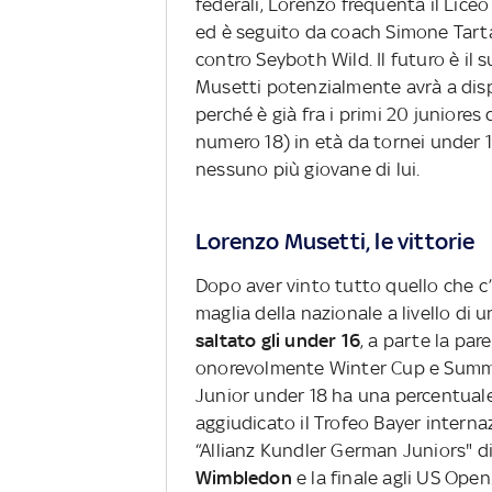
federali, Lorenzo frequenta il Liceo 
ed è seguito da coach Simone Tartar
contro Seyboth Wild. Il futuro è il 
Musetti potenzialmente avrà a dispo
perché è già fra i primi 20 juniore
numero 18) in età da tornei under 16
nessuno più giovane di lui.
Lorenzo Musetti, le vittorie
Dopo aver vinto tutto quello che c’e
maglia della nazionale a livello di 
saltato gli under 16
, a parte la par
onorevolmente Winter Cup e Summer 
Junior under 18 ha una percentuale 
aggiudicato il Trofeo Bayer interna
“Allianz Kundler German Juniors" d
Wimbledon
e la finale agli US Ope