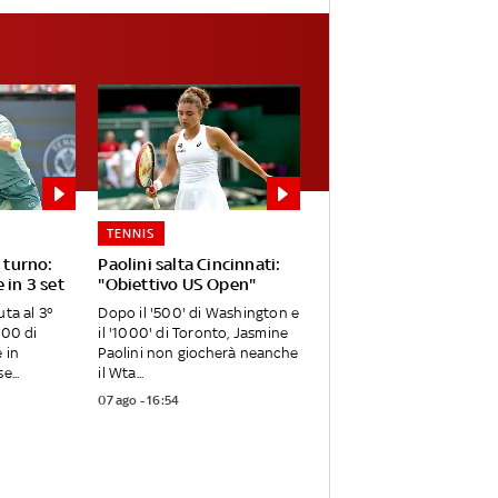
TENNIS
° turno:
Paolini salta Cincinnati:
 in 3 set
"Obiettivo US Open"
uta al 3°
Dopo il '500' di Washington e
000 di
il '1000' di Toronto, Jasmine
 in
Paolini non giocherà neanche
e...
il Wta...
07 ago - 16:54