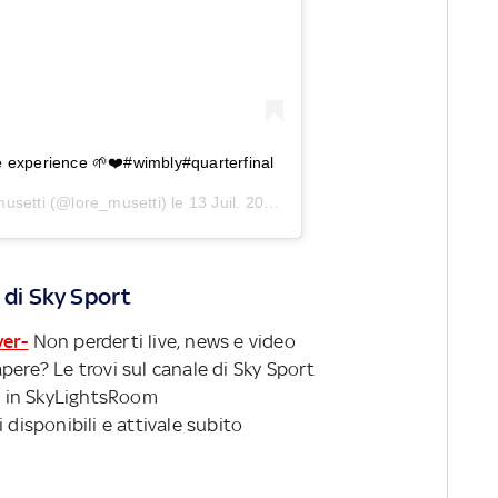
e experience 🌱❤️#wimbly#quarterfinal
musetti
(@lore_musetti) le
13 Juil. 2018 à 12 :46 PDT
 di Sky Sport
ver-
Non perderti live, news e video
pere? Le trovi sul canale di Sky Sport
 in SkyLightsRoom
 disponibili e attivale subito