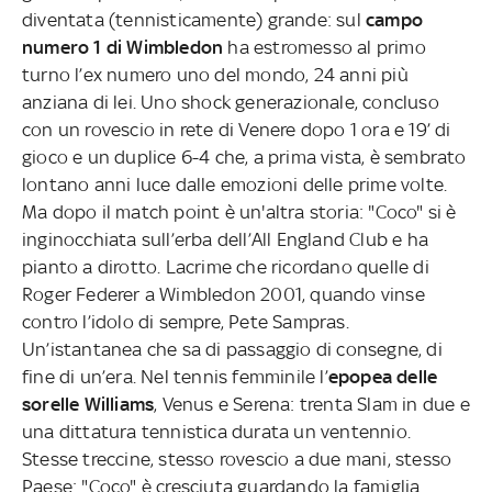
diventata (tennisticamente) grande: sul
campo
numero 1 di Wimbledon
ha estromesso al primo
turno l’ex numero uno del mondo, 24 anni più
anziana di lei. Uno shock generazionale, concluso
con un rovescio in rete di Venere dopo 1 ora e 19’ di
gioco e un duplice 6-4 che, a prima vista, è sembrato
lontano anni luce dalle emozioni delle prime volte.
Ma dopo il match point è un'altra storia: "Coco" si è
inginocchiata sull’erba dell’All England Club e ha
pianto a dirotto. Lacrime che ricordano quelle di
Roger Federer a Wimbledon 2001, quando vinse
contro l’idolo di sempre, Pete Sampras.
Un’istantanea che sa di passaggio di consegne, di
fine di un’era. Nel tennis femminile l’
epopea delle
sorelle Williams
, Venus e Serena: trenta Slam in due e
una dittatura tennistica durata un ventennio.
Stesse treccine, stesso rovescio a due mani, stesso
Paese: "Coco" è cresciuta guardando la famiglia