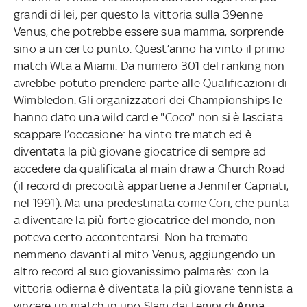
grandi di lei, per questo la vittoria sulla 39enne
Venus, che potrebbe essere sua mamma, sorprende
sino a un certo punto. Quest’anno ha vinto il primo
match Wta a Miami. Da numero 301 del ranking non
avrebbe potuto prendere parte alle Qualificazioni di
Wimbledon. Gli organizzatori dei Championships le
hanno dato una wild card e "Coco" non si è lasciata
scappare l’occasione: ha vinto tre match ed è
diventata la più giovane giocatrice di sempre ad
accedere da qualificata al main draw a Church Road
(il record di precocità appartiene a Jennifer Capriati,
nel 1991). Ma una predestinata come Cori, che punta
a diventare la più forte giocatrice del mondo, non
poteva certo accontentarsi. Non ha tremato
nemmeno davanti al mito Venus, aggiungendo un
altro record al suo giovanissimo palmarès: con la
vittoria odierna è diventata la più giovane tennista a
vincere un match in uno Slam dai tempi di Anna