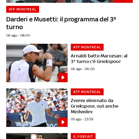
ATP MONTREAL
Darderi e Musetti: il programma del 3°
turno
06 ago - 08:00
ATP MONTREAL
Arnaldi batte Marozsan: al
3° turno c'è Griekspoor
06 ago - 06:00
ATP MONTREAL
Zverev eliminato da
Griekspoor, out anche
Medvedev
05 ago - 23:59
IL FORFAIT