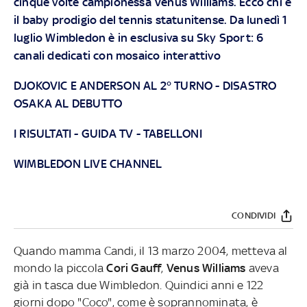
cinque volte campionessa Venus Williams. Ecco chi è
il baby prodigio del tennis statunitense.
Da lunedì 1
luglio Wimbledon è in esclusiva su Sky Sport: 6
canali dedicati con mosaico interattivo
DJOKOVIC E ANDERSON AL 2° TURNO
-
DISASTRO
OSAKA AL DEBUTTO
I RISULTATI
-
GUIDA TV
-
TABELLONI
WIMBLEDON LIVE CHANNEL
CONDIVIDI
Quando mamma Candi, il 13 marzo 2004, metteva al
mondo la piccola
Cori Gauff
,
Venus Williams
aveva
già in tasca due Wimbledon. Quindici anni e 122
giorni dopo "Coco", come è soprannominata, è