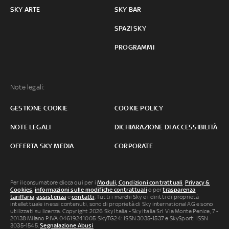
SKY ARTE
SKY BAR
SPAZI SKY
PROGRAMMI
Note legali:
GESTIONE COOKIE
COOKIE POLICY
NOTE LEGALI
DICHIARAZIONE DI ACCESSIBILITÀ
OFFERTA SKY MEDIA
CORPORATE
Per il consumatore clicca qui per i
Moduli, Condizioni contrattuali
,
Privacy &
Cookies
,
informazioni sulle modifiche contrattuali
o per
trasparenza
tariffaria
,
assistenza
e
contatti
. Tutti i marchi Sky e i diritti di proprietà
intellettuale in essi contenuti, sono di proprietà di Sky international AG e sono
utilizzati su licenza. Copyright 2026 Sky Italia - Sky Italia Srl Via Monte Penice, 7 -
20138 Milano P.IVA 04619241005. SkyTG24: ISSN 3035-1537 e SkySport: ISSN
3035-1545.
Segnalazione Abusi