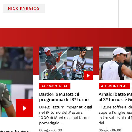
NICK KYRGIOS
ATP MONTREAL
ATP MONTREAL
Darderi e Musetti: il
Arnaldi batte M
programma del 3° turno
al 3° turno c'è 
Due gli azzurri impegnati oggi
Il ligure soffre al 
nel 3° turno del Masters
supera l'ungheres
1000 di Montreal: nel tardo
in tre set e vola al
pomeriggio...
del...
06 ago - 08:00
06 ago - 06:00