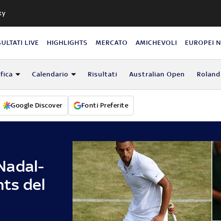
ky
SULTATI LIVE
HIGHLIGHTS
MERCATO
AMICHEVOLI
EUROPEI 
fica
Calendario
Risultati
Australian Open
Roland
Google Discover
Fonti Preferite
Nadal-
hts del