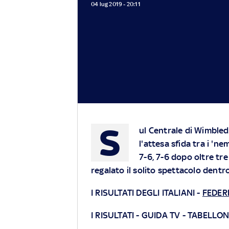
04 lug 2019 - 20:11
S
ul Centrale di Wimble
l'attesa sfida tra i 'ne
7-6, 7-6 dopo oltre tre
regalato il solito spettacolo dentr
I RISULTATI DEGLI ITALIANI
-
FEDER
I RISULTATI
-
GUIDA TV
-
TABELLON