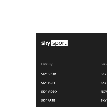
I siti Sky:
Serv
SKY SPORT
SKY
SKY TG24
SKY
SKY VIDEO
NO
SKY ARTE
SKY