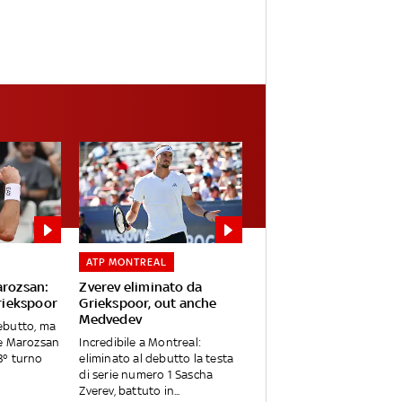
ATP MONTREAL
arozsan:
Zverev eliminato da
Griekspoor
Griekspoor, out anche
Medvedev
debutto, ma
e Marozsan
Incredibile a Montreal:
 3° turno
eliminato al debutto la testa
di serie numero 1 Sascha
Zverev, battuto in...