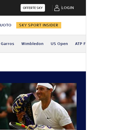
LOGIN
OFFERTE SKY
NUOTO
SKY SPORT INSIDER
 Garros
Wimbledon
US Open
ATP Finals