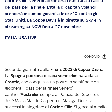
Coric e Cilic. Venerdì affronterà l'Australia a caccia
del pass per la finale. L'Italia di capitan Volandri
scenderà in campo giovedì alle ore 10 contro gli
Stati Uniti. La Coppa Davis è in diretta su Sky e in
streaming su NOW fino al 27 novembre
ITALIA-USA LIVE
CONDIVIDI
Seconda giornata delle
Finals 2022 di Coppa Davis.
La
Spagna padrona di casa viene eliminata dalla
Croazia,
che conquista un posto in semifinale e si
giocherà il pass per la finale venerdì
contro l'
Australia
, sempre al
Palacio de Deportes
José María Martín Carpena
di Malaga. Decisivi i
successi in singolare di
Coric
e
Cilic
. Si gioca al meglio