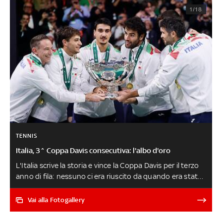
1/18
TENNIS
Italia, 3^ Coppa Davis consecutiva: l'albo d'oro
L'Italia scrive la storia e vince la Coppa Davis per il terzo
anno di fila: nessuno ci era riuscito da quando era stato
abolito il Challenge Round nel 1971. Per gli azzurri si
tratta della quarta insalatiera della storia. Ecco l'albo
Vai alla Fotogallery
d'oro completo della Coppa Davis LO SPECIALE COPPA
DAVIS