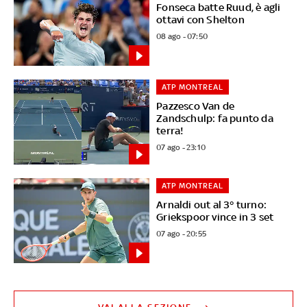
Fonseca batte Ruud, è agli
ottavi con Shelton
08 ago - 07:50
ATP MONTREAL
Pazzesco Van de
Zandschulp: fa punto da
terra!
07 ago - 23:10
ATP MONTREAL
Arnaldi out al 3° turno:
Griekspoor vince in 3 set
07 ago - 20:55