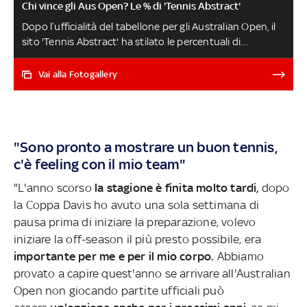
Chi vince gli Aus Open? Le % di 'Tennis Abstract'
Dopo l’ufficialità del tabellone per gli Australian Open, il
sito 'Tennis Abstract' ha stilato le percentuali di
passaggio per ciascun turno (e di vittoria) dei giocatori: il
favorito resta Djokovic ma sono piuttosto alte le
Vai alla Fotogallery
probabilità di successo anche per Sinner. Si tratta di
percentuali ricavate da un sistema di calcolo chiamato
Elo: un indice particolare che prende in considerazione
diversi fattori. Gli Aus Open in diretta su Eurosport,
"Sono pronto a mostrare un buon tennis,
canali 210 e 211 del telecomando Sky IL TABELLONE
c'è feeling con il mio team"
DEGLI AUSTRALIAN OPEN
"L'anno scorso
la stagione è finita molto tardi,
dopo
la Coppa Davis ho avuto una sola settimana di
pausa prima di iniziare la preparazione, volevo
iniziare la off-season il più presto possibile, era
importante per me e per il mio corpo.
Abbiamo
provato a capire quest'anno se arrivare
all'Australian
Open non giocando partite ufficiali può