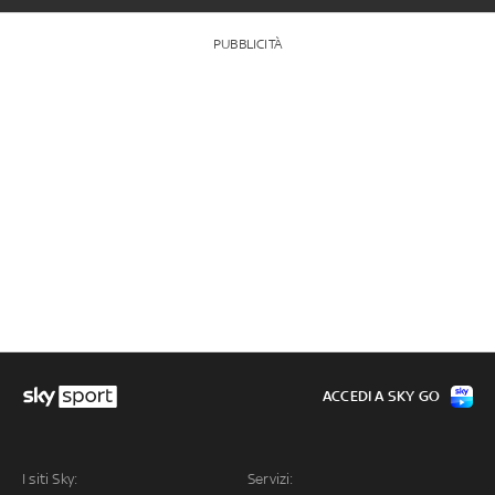
PUBBLICITÀ
ACCEDI A SKY GO
I siti Sky:
Servizi: