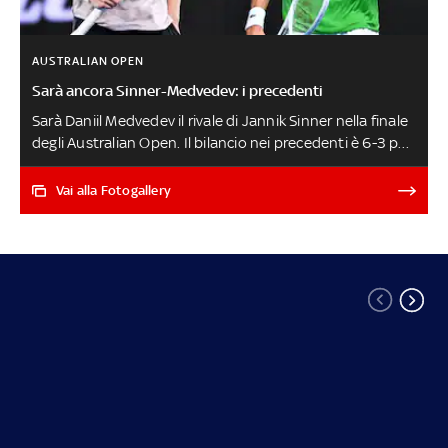
AUSTRALIAN OPEN
Sarà ancora Sinner-Medvedev: i precedenti
Sarà Daniil Medvedev il rivale di Jannik Sinner nella finale
degli Australian Open. Il bilancio nei precedenti è 6-3 per
il russo, ma l'azzurro ha vinto le ultime tre sfide e arriva
dopo la vittoria storica contro Djokovic. Gli Aus Open in
Vai alla Fotogallery
diretta su Eurosport, canali 210 e 211 del
telecomando Sky SINNER-MEDVEDEV LIVE