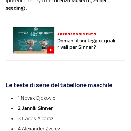
ipotetico derby con
Lorenzo Musetti (29 del
seeding).
APPROFONDIMENTO
Domani il sorteggio: quali
rivali per Sinner?
Le teste di serie del tabellone maschile
1 Novak Djokovic
2 Jannik Sinner
3 Carlos Alcaraz
4 Alexander Zverev