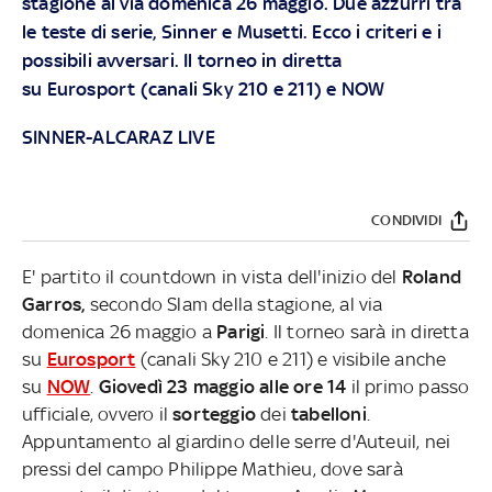
stagione al via domenica 26 maggio. Due azzurri tra
le teste di serie, Sinner e Musetti. Ecco i criteri e i
possibili avversari. Il torneo in diretta
su
Eurosport
(canali Sky 210 e 211) e
NOW
SINNER-ALCARAZ LIVE
CONDIVIDI
E' partito il countdown in vista dell'inizio del
Roland
Garros,
secondo Slam della stagione, al via
domenica 26 maggio a
Parigi
. Il torneo sarà in diretta
su
Eurosport
(canali Sky 210 e 211) e visibile anche
su
NOW
.
Giovedì 23 maggio alle ore 14
il primo passo
ufficiale, ovvero il
sorteggio
dei
tabelloni
.
Appuntamento al giardino delle serre d'Auteuil, nei
pressi del campo Philippe Mathieu, dove sarà