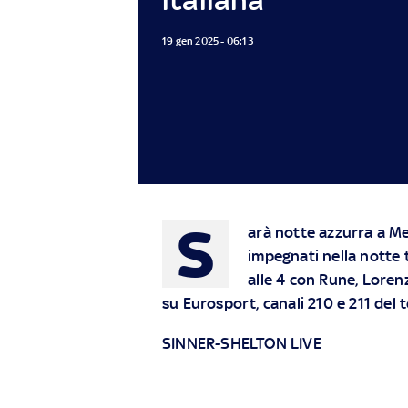
19 gen 2025 - 06:13
S
arà notte azzurra a M
impegnati nella notte 
alle 4 con Rune, Lorenz
su Eurosport, canali 210 e 211 de
SINNER-SHELTON LIVE