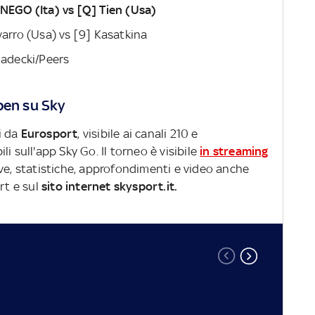
ONEGO (Ita) vs [Q] Tien (Usa)
varro (Usa) vs [9] Kasatkina
Gadecki/Peers
pen su Sky
i da
Eurosport
, visibile ai canali 210 e
li sull'app Sky Go. Il torneo è visibile
in streaming
live, statistiche, approfondimenti e video anche
rt e sul
sito internet skysport.it.