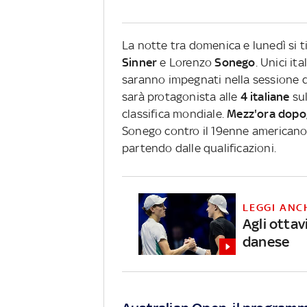
La notte tra domenica e lunedì si t
Sinner
e Lorenzo
Sonego
. Unici it
saranno impegnati nella sessione di
sarà protagonista alle
4 italiane
sul
classifica mondiale.
Mezz'ora dopo,
Sonego contro il 19enne american
partendo dalle qualificazioni.
LEGGI ANC
Agli ottav
danese