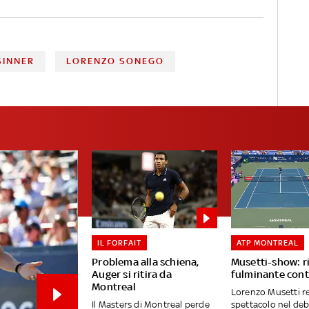
SINNER
LORENZO SONEGO
IL FORFAIT
ATP MONTREAL
Problema alla schiena,
Musetti-show: r
Auger si ritira da
fulminante cont
Montreal
Lorenzo Musetti r
Il Masters di Montreal perde
spettacolo nel deb