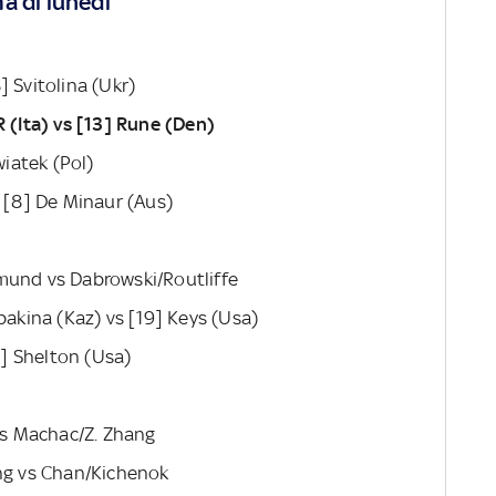
a di lunedì
] Svitolina (Ukr)
R (Ita) vs [13] Rune (Den)
wiatek (Pol)
s [8] De Minaur (Aus)
mund vs Dabrowski/Routliffe
bakina (Kaz) vs [19] Keys (Usa)
21] Shelton (Usa)
 vs Machac/Z. Zhang
ang vs Chan/Kichenok