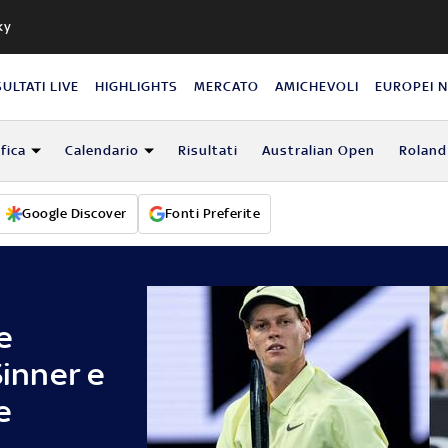
ky
SULTATI LIVE
HIGHLIGHTS
MERCATO
AMICHEVOLI
EUROPEI 
fica
Calendario
Risultati
Australian Open
Roland
Google Discover
Fonti Preferite
e
Sinner e
e