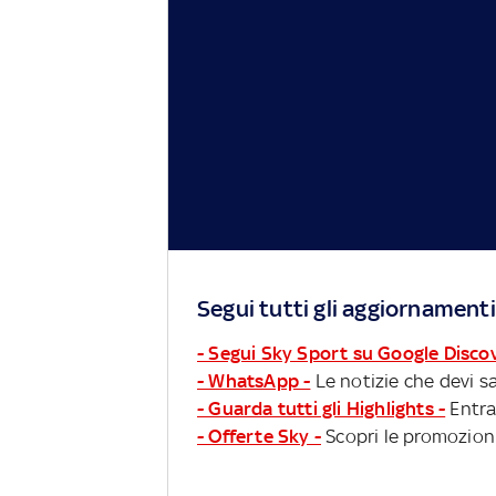
Segui tutti gli aggiornamenti
- Segui Sky Sport su Google Disco
- WhatsApp -
Le notizie che devi sa
- Guarda tutti gli Highlights -
Entra
- Offerte Sky -
Scopri le promozioni