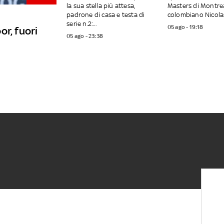
la sua stella più attesa,
Masters di Montrea
padrone di casa e testa di
colombiano Nicolas
serie n.2:...
05 ago - 19:18
or, fuori
05 ago - 23:38