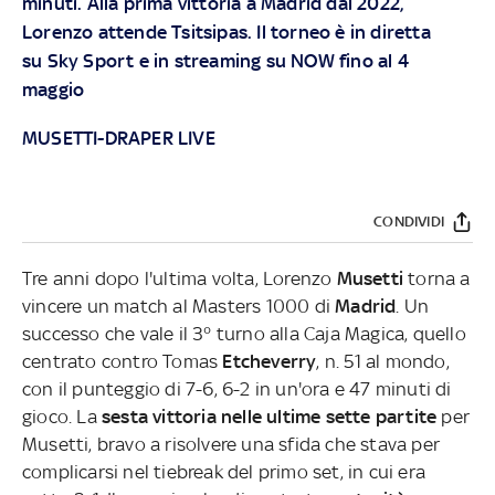
minuti. Alla prima vittoria a Madrid dal 2022,
Lorenzo attende Tsitsipas. Il torneo è in diretta
su
Sky Sport
e in streaming su
NOW
fino al 4
maggio
MUSETTI-DRAPER LIVE
CONDIVIDI
Tre anni dopo l'ultima volta, Lorenzo
Musetti
torna a
vincere un match al Masters 1000 di
Madrid
. Un
successo che vale il 3° turno alla Caja Magica, quello
centrato contro Tomas
Etcheverry
, n. 51 al mondo,
con il punteggio di 7-6, 6-2 in un'ora e 47 minuti di
gioco. La
sesta vittoria nelle ultime sette partite
per
Musetti, bravo a risolvere una sfida che stava per
complicarsi nel tiebreak del primo set, in cui era