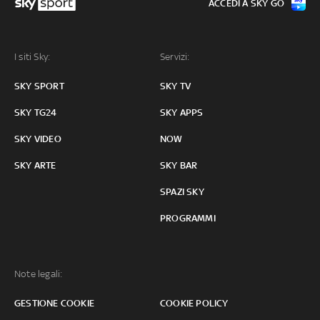
ACCEDI A SKY GO
I siti Sky:
Servizi:
SKY SPORT
SKY TV
SKY TG24
SKY APPS
SKY VIDEO
NOW
SKY ARTE
SKY BAR
SPAZI SKY
PROGRAMMI
Note legali:
GESTIONE COOKIE
COOKIE POLICY