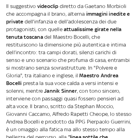
Il suggestivo
videoclip
diretto da Gaetano Morbioli
che accompagna il brano, alterna
immagini inedite e
private
dell'infanzia e dell'adolescenza dei due
protagonisti, con quelle
attualissime girate nella
tenuta toscana
del Maestro Bocelli, che
restituiscono la dimensione più autentica e intima
dell’incontro: tra campi dorati, silenzi carichi di
senso e uno scenario che profuma di casa, entrambi
si mostrano senza sovrastrutture. In "Polvere e
Gloria", tra italiano e inglese, il
Maestro
Andrea
Bocelli
presta la sua voce calda a versi intensi e
solenni, mentre
Jannik Sinner
, con tono sincero,
interviene con passaggi quasi fossero pensieri ad
alta voce. Il brano, scritto da Stephan Moccio,
Giovanni Caccamo, Alfredo Rapetti Cheope, lo stesso
Andrea Bocelli e prodotto da PPG Pierpaolo Guerrini,
è un omaggio alla fatica ma allo stesso tempo alla
bellezza del percorso, alla
“linea sottile che