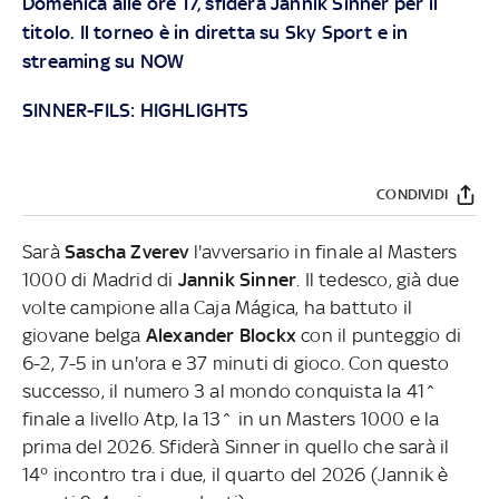
Domenica alle ore 17, sfiderà Jannik Sinner per il
titolo. Il torneo è in diretta su
Sky Sport
e in
streaming su
NOW
SINNER-FILS: HIGHLIGHTS
CONDIVIDI
Sarà
Sascha Zverev
l'avversario in finale al Masters
1000 di Madrid di
Jannik Sinner
. Il tedesco, già due
volte campione alla Caja Mágica, ha battuto il
giovane belga
Alexander Blockx
con il punteggio di
6-2, 7-5 in un'ora e 37 minuti di gioco. Con questo
successo, il numero 3 al mondo conquista la 41^
finale a livello Atp, la 13^ in un Masters 1000 e la
prima del 2026. Sfiderà Sinner in quello che sarà il
14° incontro tra i due, il quarto del 2026 (Jannik è