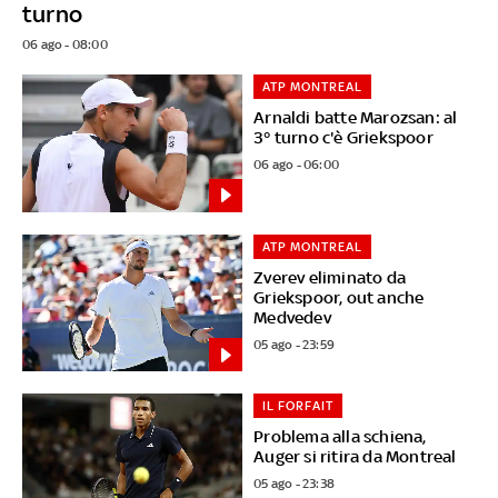
turno
06 ago - 08:00
ATP MONTREAL
Arnaldi batte Marozsan: al
3° turno c'è Griekspoor
06 ago - 06:00
ATP MONTREAL
Zverev eliminato da
Griekspoor, out anche
Medvedev
05 ago - 23:59
IL FORFAIT
Problema alla schiena,
Auger si ritira da Montreal
05 ago - 23:38