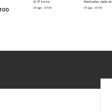
di 3° turno...
Medvedev, cade anc
07 ago - 07:50
07 ago - 07:05
o 100