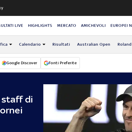
ky
SULTATI LIVE
HIGHLIGHTS
MERCATO
AMICHEVOLI
EUROPEI 
fica
Calendario
Risultati
Australian Open
Roland
Google Discover
Fonti Preferite
staff di
tornei