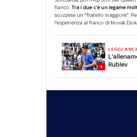
fianco.
Tra i due c'è un legame mol
scozzese un "fratello maggiore". P
l'esperienza al fianco di Novak Djok
LEGGI ANC
L'allenam
Rublev