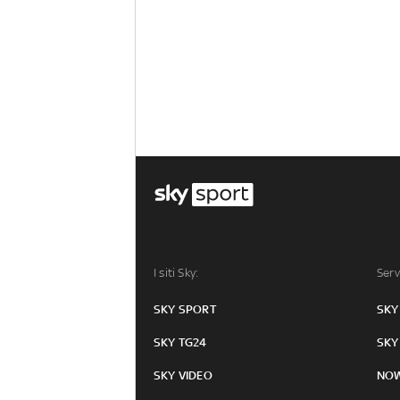
I siti Sky:
Serv
SKY SPORT
SKY
SKY TG24
SKY
SKY VIDEO
NO