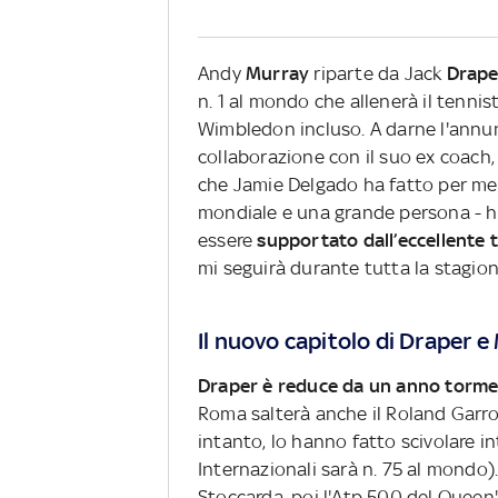
Andy
Murray
riparte da Jack
Drape
n. 1 al mondo che allenerà il tennis
Wimbledon incluso. A darne l'annun
collaborazione con il suo ex coach
che Jamie Delgado ha fatto per me ne
mondiale e una grande persona - h
essere
supportato dall’eccellente 
mi seguirà durante tutta la stagione
Il nuovo capitolo di Draper e
Draper è reduce da un anno tormen
Roma salterà anche il Roland Garro
intanto, lo hanno fatto scivolare in
Internazionali sarà n. 75 al mondo). 
Stoccarda, poi l'Atp 500 del Queen