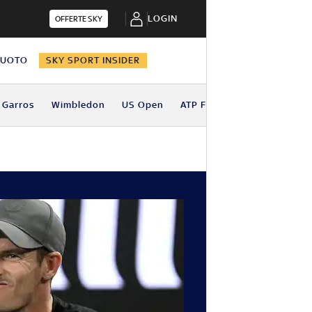
LOGIN
OFFERTE SKY
NUOTO
SKY SPORT INSIDER
 Garros
Wimbledon
US Open
ATP Finals