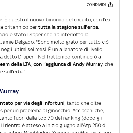
CONDIVIDI
r
. È questo il nuovo binomio del circuito, con l'ex
ta britannico per
tutta la stagione sull'erba
,
cio è stato Draper che ha interrotto la
, Jamie Delgado. "Sono molto grato per tutto ciò
gli ultimi sei mesi. È un allenatore di livello
a detto Draper - Nel frattempo continuerò a
team della LTA, con l’aggiunta di Andy Murra
y, che
 sull’erba".
 Murray
tato per via degli infortuni
, tanto che oltre
s per un problema al ginocchio. Acciacchi che,
tanto fuori dalla top 70 del ranking (dopo gli
Il rientro è atteso a inizio giugno all'Atp 250 di
's e, infine, Wimbledon. Sempre con Murray al suo