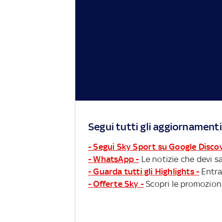
Segui tutti gli aggiornamenti
- Segui Sky Sport su Google Disco
- WhatsApp -
Le notizie che devi sa
- Guarda tutti gli Highlights -
Entra
- Offerte Sky -
Scopri le promozioni