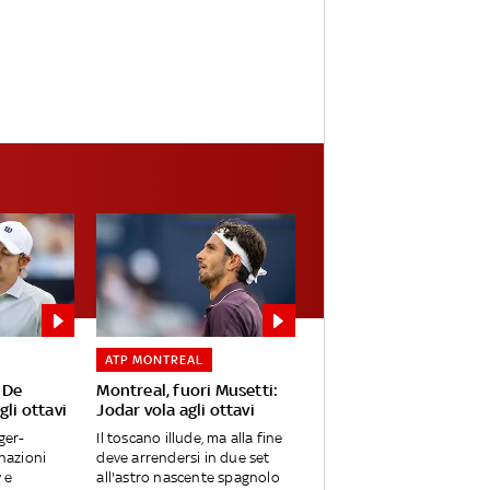
ATP MONTREAL
 De
Montreal, fuori Musetti:
gli ottavi
Jodar vola agli ottavi
ger-
Il toscano illude, ma alla fine
inazioni
deve arrendersi in due set
 e
all'astro nascente spagnolo