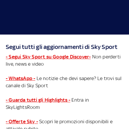
Segui tutti gli aggiornamenti di Sky Sport
- Segui Sky Sport su Google Discover-
Non perderti
live, news e video
- WhatsApp -
Le notizie che devi sapere? Le trovi sul
canale di Sky Sport
- Guarda tutti gli Highlights -
Entra in
SkyLightsRoom
- Offerte Sky -
Scopri le promozioni disponibili e
attivale subito