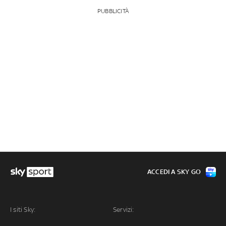
PUBBLICITÀ
ACCEDI A SKY GO
I siti Sky:
Servizi: