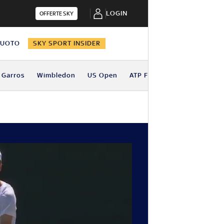
LOGIN
OFFERTE SKY
NUOTO
SKY SPORT INSIDER
 Garros
Wimbledon
US Open
ATP Finals