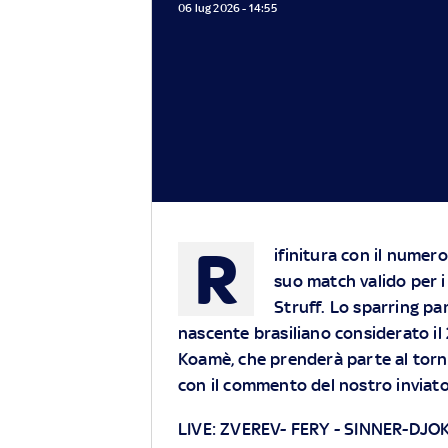
06 lug 2026 - 14:55
R
ifinitura con il numer
suo match valido per i
Struff. Lo sparring pa
nascente brasiliano considerato il
Koamè, che prenderà parte al torne
con il commento del nostro inviat
LIVE:
ZVEREV- FERY
-
SINNER-DJO