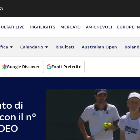
ky
SULTATI LIVE
HIGHLIGHTS
MERCATO
AMICHEVOLI
EUROPEI 
fica
Calendario
Risultati
Australian Open
Roland
Google Discover
Fonti Preferite
nto di
on il n°
IDEO