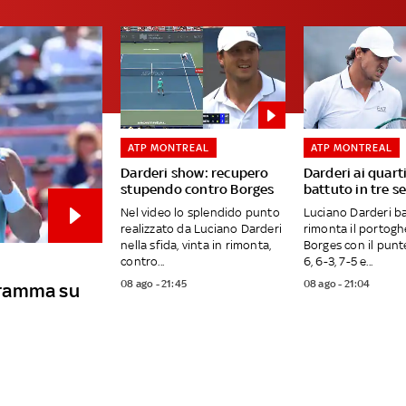
ATP MONTREAL
ATP MONTREAL
Darderi show: recupero
Darderi ai quart
stupendo contro Borges
battuto in tre se
Nel video lo splendido punto
Luciano Darderi ba
realizzato da Luciano Darderi
rimonta il portog
nella sfida, vinta in rimonta,
Borges con il punt
contro...
6, 6-3, 7-5 e...
08 ago - 21:45
08 ago - 21:04
ogramma su