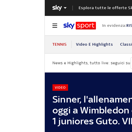
Esplora tutte le offerte S
In evidenza:
RI
TENNIS
Video E Highlights
Classi
News e Highlights, tutto live: seguici su
VIDEO
Sinner, l'allename
oggi a Wimbledon c
1 juniores Guto. V