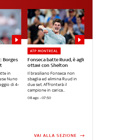
ATP MONTREAL
i: Borges
Fonseca batte Ruud, è agli
t
ottavi con Shelton
tte in
Il brasiliano Fonseca non
hese Nuno
sbaglia ed elimina Ruud in
eggio di 4-
due set. Affronterà il
campione in carica...
08 ago - 07:50
VAI ALLA SEZIONE