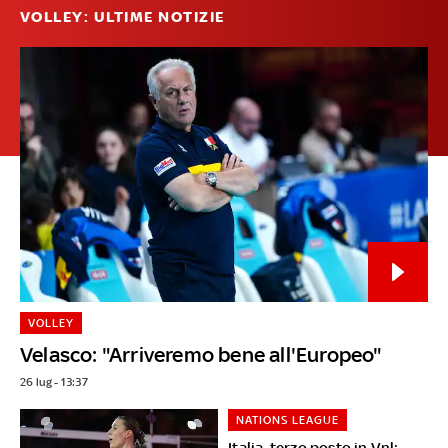
VOLLEY: ULTIME NOTIZIE
VOLLEY
Velasco: "Arriveremo bene all'Europeo"
26 lug - 13:37
NATIONS LEAGUE
Italia, terzo posto in Vnl: