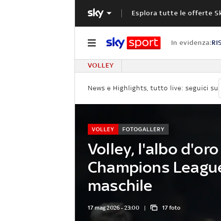
Esplora tutte le offerte S
In evidenza:
RI
VOLLEY
News e Highlights, tutto live: seguici su
VOLLEY
FOTOGALLERY
Volley, l'albo d'or
Champions Leagu
maschile
17 mag 2026 - 23:00
17 foto