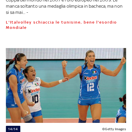
manca soltanto una medaglia olimpica in bacheca, ma non
si sa mai... -
L'Italvolley schiaccia le tunisine, bene l'esordio
Mondiale
14/14
©Getty Images