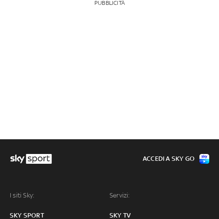
PUBBLICITÀ
ACCEDI A SKY GO
I siti Sky:
Servizi:
SKY SPORT
SKY TV