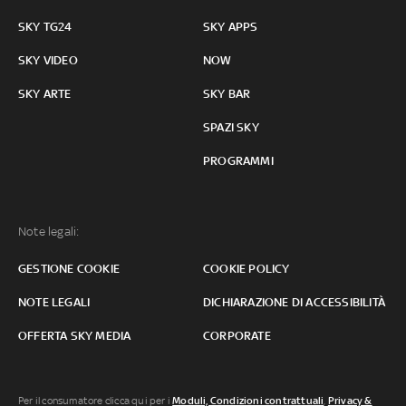
SKY TG24
SKY APPS
SKY VIDEO
NOW
SKY ARTE
SKY BAR
SPAZI SKY
PROGRAMMI
Note legali:
GESTIONE COOKIE
COOKIE POLICY
NOTE LEGALI
DICHIARAZIONE DI ACCESSIBILITÀ
OFFERTA SKY MEDIA
CORPORATE
Per il consumatore clicca qui per i
Moduli, Condizioni contrattuali
,
Privacy &