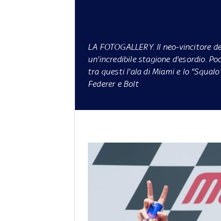
LA FOTOGALLERY
. Il neo-vincitore 
un'incredibile stagione d'esordio. Po
tra questi l'ala di Miami e lo "Squal
Federer e Bolt