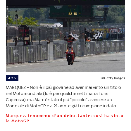
4/16
©Getty Images
MARQUEZ – Non è il più giovane ad aver mai vinto un titolo
nel Motomondiale (lo è per qualche settimana Loris
Capirossi), ma Marc è stato il più “piccolo” a vincere un
Mondiale di MotoGP e a 21 anni e già tricampione iridato -
Marquez, fenomeno d'un debuttante: così ha vinto
la MotoGP