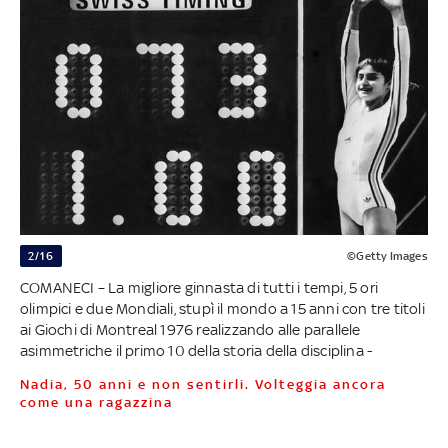
2/16
©Getty Images
COMANECI – La migliore ginnasta di tutti i tempi, 5 ori
olimpici e due Mondiali, stupì il mondo a 15 anni con tre titoli
ai Giochi di Montreal 1976 realizzando alle parallele
asimmetriche il primo 10 della storia della disciplina -
Nadia, 50 anni e non sentirli. Volteggia ancora
come una ragazzina