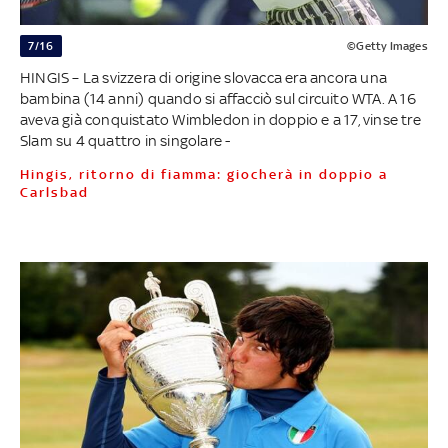
7/16
©Getty Images
HINGIS – La svizzera di origine slovacca era ancora una
bambina (14 anni) quando si affacciò sul circuito WTA. A 16
aveva già conquistato Wimbledon in doppio e a 17, vinse tre
Slam su 4 quattro in singolare -
Hingis, ritorno di fiamma: giocherà in doppio a
Carlsbad