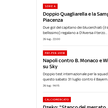
SERIE A
Doppio Quagliarella e la Samp
Piacenza
Due gol del capitano dei blucerchiati (i
bellissimo) regalano a D'Aversa il terzo...
26 lug - 22:00
PAY-PER-VIEW
Napoli contro B. Monaco e Wi
su Sky
Doppio test internazionale per la squadra
questo sabato 31 luglio contro il Bayern.
26 lug - 14:15
CALCIOMERCATO
Dzeko: "Stanco del mercato,