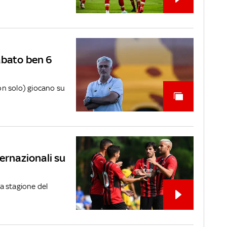
abato ben 6
non solo) giocano su
ernazionali su
la stagione del