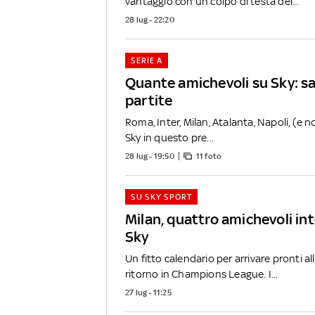
vantaggio con un colpo di testa del...
28 lug - 22:20
SERIE A
Quante amichevoli su Sky: s
partite
Roma, Inter, Milan, Atalanta, Napoli, (e 
Sky in questo pre...
28 lug - 19:50
11 foto
SU SKY SPORT
Milan, quattro amichevoli int
Sky
Un fitto calendario per arrivare pronti al
ritorno in Champions League. I...
27 lug - 11:25