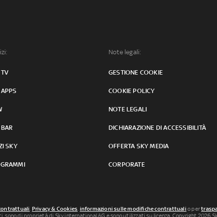
izi:
Note legali:
 TV
GESTIONE COOKIE
 APPS
COOKIE POLICY
W
NOTE LEGALI
 BAR
DICHIARAZIONE DI ACCESSIBILITÀ
ZI SKY
OFFERTA SKY MEDIA
GRAMMI
CORPORATE
contrattuali
,
Privacy & Cookies
,
informazioni sulle modifiche contrattuali
o per
traspa
uti, sono di proprietà di Sky international AG e sono utilizzati su licenza. Copyright 2026 Sky