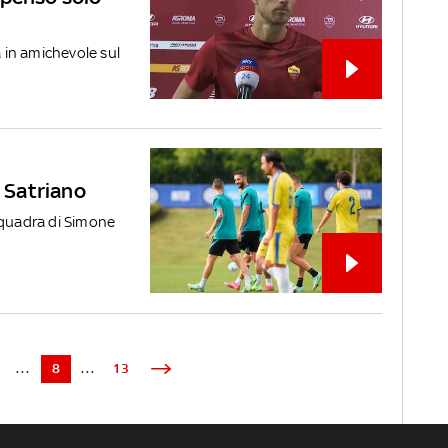
a in amichevole sul
r Satriano
squadra di Simone
...
8
...
13