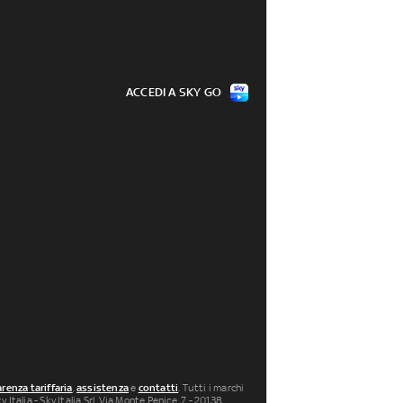
ACCEDI A SKY GO
renza tariffaria
,
assistenza
e
contatti
. Tutti i marchi
 Italia - Sky Italia Srl Via Monte Penice, 7 - 20138