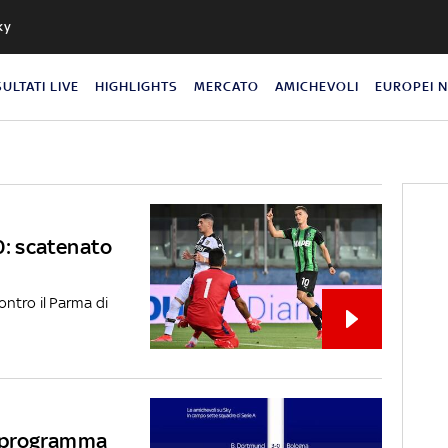
ky
SULTATI LIVE
HIGHLIGHTS
MERCATO
AMICHEVOLI
EUROPEI 
-0: scatenato
contro il Parma di
il programma