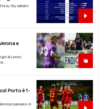
etta su Sky sabato
 Verona e
 gol al Levico
e...
col Porto è 1-
allorossi passano in