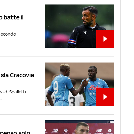
 batte il
l secondo
sla Cracovia
 di Spalletti:
..
 penso solo