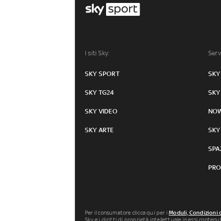
I siti Sky:
Serv
SKY SPORT
SKY
SKY TG24
SKY
SKY VIDEO
NO
SKY ARTE
SKY
SPA
PRO
Per il consumatore clicca qui per i
Moduli, Condizioni 
Sky e i diritti di proprietà intellettuale in essi conten