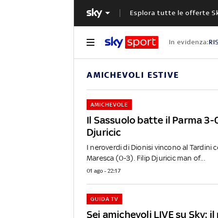
Esplora tutte le offerte S
In evidenza:
RI
AMICHEVOLI ESTIVE
AMICHEVOLE
Il Sassuolo batte il Parma 3
Djuricic
I neroverdi di Dionisi vincono al Tardini 
Maresca (0-3). Filip Djuricic man of...
01 ago - 22:17
GUIDA TV
Sei amichevoli LIVE su Sky: 