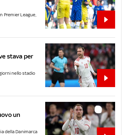
 in Premier League,
ove stava per
iorni nello stadio
nuovo un
lia della Danimarca