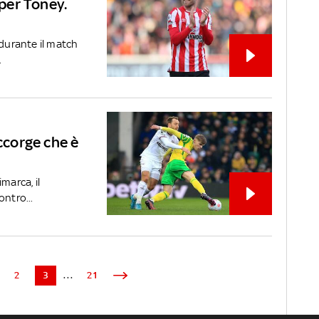
 per Toney.
 durante il match
.
accorge che è
marca, il
ontro...
2
3
...
21