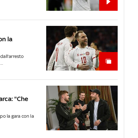
on la
dall'arresto
..
marca: "Che
opo la gara con la