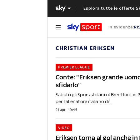
Esplora tutte le offerte S
In evidenza:
RI
CHRISTIAN ERIKSEN
PREMIER LEAGUE
Conte: "Eriksen grande uomo,
sfidarlo"
Sabato gli Spurs sfidano il Brentford in 
per l'allenatore italiano di...
21 apr - 19:45
VIDEO
Eriksen torna al gol anche in