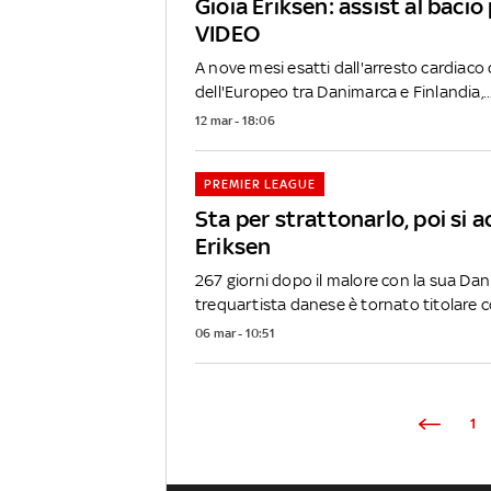
Gioia Eriksen: assist al bacio
VIDEO
A nove mesi esatti dall'arresto cardiaco
dell'Europeo tra Danimarca e Finlandia,..
12 mar - 18:06
PREMIER LEAGUE
Sta per strattonarlo, poi si 
Eriksen
267 giorni dopo il malore con la sua Dani
trequartista danese è tornato titolare c
06 mar - 10:51
1