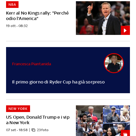
NBA
Kerr al No Kings rally: "Perché
odio l'America"
19 ott - 08:32
Francesca Piantanida
Il primo giorno di Ryder Cup ha già sorpreso
NEW YORK
US Open, Donald Trump e i vip
a New York
07 set - 18:58
23 foto