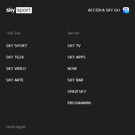
ACCEDI A SKY GO
I siti Sky:
Servizi:
SKY SPORT
SKY TV
SKY TG24
SKY APPS
SKY VIDEO
NOW
SKY ARTE
SKY BAR
SPAZI SKY
PROGRAMMI
Note legali: