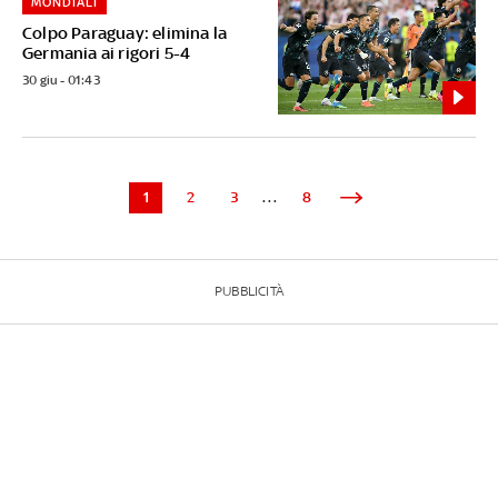
MONDIALI
Colpo Paraguay: elimina la
Germania ai rigori 5-4
30 giu - 01:43
1
2
3
...
8
PUBBLICITÀ