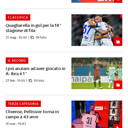
CLASSIFICA
Quagliarella in gol per la 18^
stagione di fila
21 mag - 10:30
18 foto
IL RECORD
I più anziani ad aver giocato in
A: Ibra è 1^
27 feb - 11:55
15 foto
TERZA CATEGORIA
Clivense, Pellissier torna in
campo a 43 anni
31 mar - 15:42