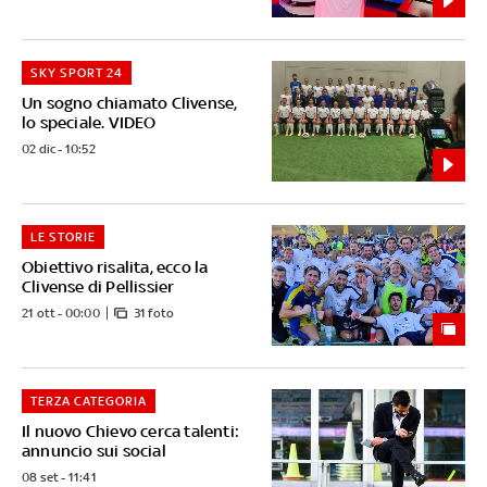
SKY SPORT 24
Un sogno chiamato Clivense,
lo speciale. VIDEO
02 dic - 10:52
LE STORIE
Obiettivo risalita, ecco la
Clivense di Pellissier
21 ott - 00:00
31 foto
TERZA CATEGORIA
Il nuovo Chievo cerca talenti:
annuncio sui social
08 set - 11:41