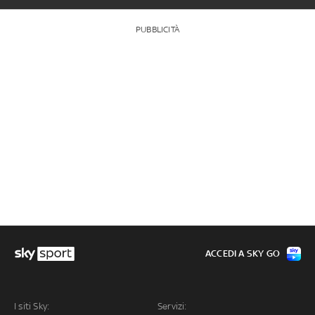
PUBBLICITÀ
ACCEDI A SKY GO
I siti Sky:
Servizi: