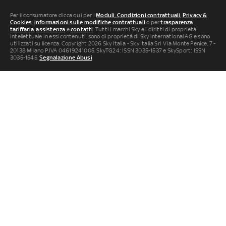
Per il consumatore clicca qui per i
Moduli, Condizioni contrattuali
,
Privacy &
Cookies
,
informazioni sulle modifiche contrattuali
o per
trasparenza
tariffaria
,
assistenza
e
contatti
. Tutti i marchi Sky e i diritti di proprietà
intellettuale in essi contenuti, sono di proprietà di Sky international AG e sono
utilizzati su licenza. Copyright 2026 Sky Italia - Sky Italia Srl Via Monte Penice, 7 -
20138 Milano P.IVA 04619241005. SkyTG24: ISSN 3035-1537 e SkySport: ISSN
3035-1545.
Segnalazione Abusi