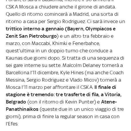
CSKA Mosca a chiudere anche il girone di andata.
Quello di ritorno comincerà a Madrid, una sorta di
ritorno a casa per Sergio Rodriguez. Ci sarà invece un
trittico interno a gennaio (Bayern, Olympiacos e
Zenit San Pietroburgo
) e un altro tra febbraio e
marzo, con Maccabi, Khimki e Fenerbahce,
quest’ultima in un doppio turno che conduce a
Kaunas due giorni dopo. Si tratta di una sequenza di
sei gare interne su sette.
Malcolm Delaney tornerà a
Barcellona l’11 dicembre, Kyle Hines (ma anche Coach
Messina, Sergio Rodriguez e Vlado Micov) tornerà a
Mosca l’11 marzo per affrontare il CSKA.
Il finale di
stagione è tremendo: tre trasferte di fila, a Vitoria,
Belgrado
(con il ritorno di Kevin Punter) e
Atene-
Panathinaikos
(queste due in un unico viaggio di tre
giorni), prima di finire la regular season in casa con
l’Efes