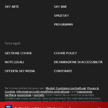
SKY ARTE
SKY BAR
SPAZI SKY
PROGRAMMI
Note legali:
GESTIONE COOKIE
COOKIE POLICY
NOTE LEGALI
DICHIARAZIONE DI ACCESSIBILITÀ
OFFERTA SKY MEDIA
CORPORATE
Per il consumatore clicca qui per i
Moduli, Condizioni contrattuali
,
Privacy &
Cookies
,
informazioni sulle modifiche contrattuali
o per
trasparenza
tariffaria
,
assistenza
e
contatti
. Tutti i marchi Sky e i diritti di proprietà
intellettuale in essi contenuti, sono di proprietà di Sky international AG e sono
utilizzati su licenza. Copyright 2026 Sky Italia - Sky Italia Srl Via Monte Penice, 7 -
20138 Milano P.IVA 04619241005. SkyTG24: ISSN 3035-1537 e SkySport: ISSN