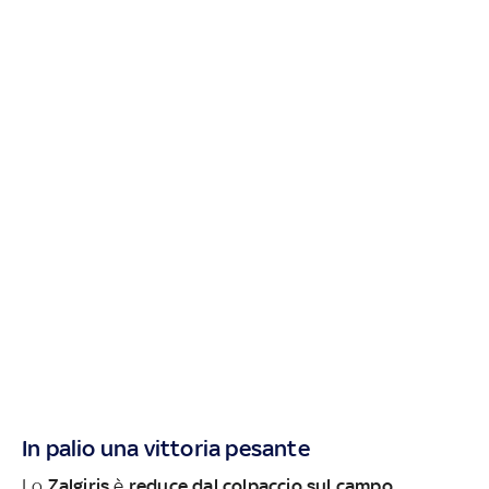
In palio una vittoria pesante
Lo
Zalgiris
è
reduce dal colpaccio sul campo