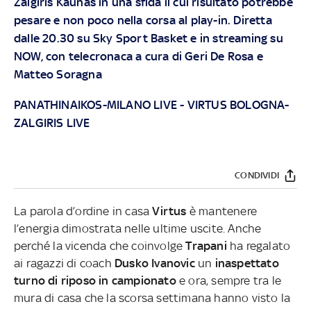
Zalgiris Kaunas in una sfida il cui risultato potrebbe
pesare e non poco nella corsa al play-in. Diretta
dalle 20.30 su Sky Sport Basket e in streaming su
NOW, con telecronaca a cura di Geri De Rosa e
Matteo Soragna
PANATHINAIKOS-MILANO LIVE
-
VIRTUS BOLOGNA-
ZALGIRIS LIVE
CONDIVIDI
La parola d’ordine in casa
Virtus
è mantenere
l’energia dimostrata nelle ultime uscite. Anche
perché la vicenda che coinvolge
Trapani
ha regalato
ai ragazzi di coach
Dusko Ivanovic
un
inaspettato
turno di riposo in campionato
e ora, sempre tra le
mura di casa che la scorsa settimana hanno visto la