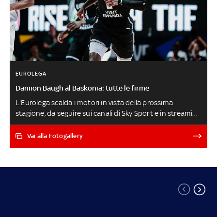
EUROLEGA
Damion Baugh al Baskonia: tutte le firme
L'Eurolega scalda i motori in vista della prossima
stagione, da seguire sui canali di Sky Sport e in streaming
su NOW. Il Baskonia ingaggia il playmaker Damion Baugh.
L'ex Virtus Bologna Tornike Shengelia passa dal
Vai alla Fotogallery
Barcellona a Dubai, mentre Armando Bacot lascia il
Fenerbahce e si accasa al Maccabi Tel Aviv, dove arriva
anche il veterano Daniel Theis. Di seguito tutti gli accordi
ufficiali delle squadre di Eurolega, comprese Olimpia
Milano e Virtus Bologna