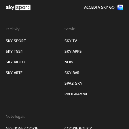
ACCEDI A SKY GO
I siti Sky:
Servizi:
SKY SPORT
SKY TV
SKY TG24
SKY APPS
SKY VIDEO
NOW
SKY ARTE
SKY BAR
SPAZI SKY
PROGRAMMI
Note legali:
GESTIONE COOKIE
COOKIE POLICY